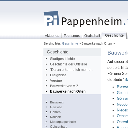
Geschichte
Aktuelles
Tourismus
Grafschaft
Sie sind hier:
Geschichte
> Bauwerke nach Orten >
Geschichte
Bauwerk
Stadtgeschichte
Auf dieser 
Geschichte der Ortsteile
sortiert. Bi
"Daran erkenne ich meine...
Für eine Sor
Ereignisse
die Seite "
B
Vereine
Bauwerke von A-Z
Biesw
Bauwerke nach Orten
Geislo
Göhre
Bieswang
Neudor
Geislohe
Niede
Göhren
Ochse
Neudorf
Osterd
Niederpappenheim
Ochsenhart
Pappe