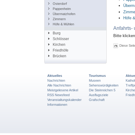
Osterdorf
Überm
Pappenheim
Zimme
Übermatzhofen
Höfe 
Zimmern
Höfe & Mühlen
Anfahrts-
Burg
Bitte klicke
Schlösser
Kirchen
Diese Seit
Friedhöfe
Brücken
Aktuelles
Tourismus
Aktue
Nachrichten
Museen
Katho
Alle Nachrichten
Sehenswürdigkeiten
Treff
Meistgelesene Artikel
Die Steinreichen 5
Kirch
RSS Newsfeed
Ausflugsziele
Friedh
Veranstaltungskalender
Grafschaft
Informationen