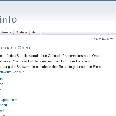
Vereine
Ortsteile
Mehr
8.8.2026 - 9:37
e nach Orten
Seite finden Sie alle historischen Gebäude Pappenheims nach Orten
tte wählen Sie zunächst den gewünschten Ort in der Liste aus.
tierung der Bauwerke in alphabetischer Reihenfolge besuchen Sie bitte
auwerke von A-Z
"
ang
he
n
f
rpappenheim
nhart
orf
nheim