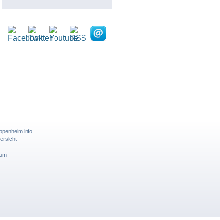
ppenheim.info
ersicht
sum