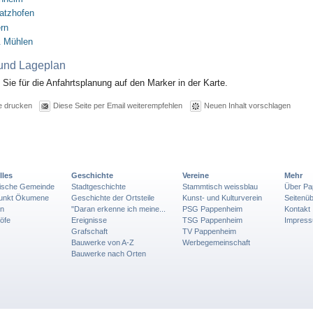
atzhofen
rn
& Mühlen
 und Lageplan
n Sie für die Anfahrtsplanung auf den Marker in der Karte.
e drucken
Diese Seite per Email weiterempfehlen
Neuen Inhalt vorschlagen
lles
Geschichte
Vereine
Mehr
lische Gemeinde
Stadtgeschichte
Stammtisch weissblau
Über Pa
punkt Ökumene
Geschichte der Ortsteile
Kunst- und Kulturverein
Seitenüb
en
"Daran erkenne ich meine...
PSG Pappenheim
Kontakt
öfe
Ereignisse
TSG Pappenheim
Impres
Grafschaft
TV Pappenheim
Bauwerke von A-Z
Werbegemeinschaft
Bauwerke nach Orten