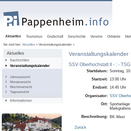
Aktuelles
Tourismus
Grafschaft
Geschichte
Vereine
Ortsteile
Me
Sie sind hier:
Aktuelles
> Veranstaltungskalender >
Aktuelles
Veranstaltungskalender
Nachrichten
SSV Oberhochstatt II - : - TS
Veranstaltungskalender
Startdatum:
Sonntag, 10
Jahresansicht
Startzeit:
13:00 Uhr
Monatsansicht
Wochenansicht
Endzeit:
14:45 Uhr
Tagesansicht
Organisator:
SSV Oberhoc
Informationen
Ort:
Sportanlage 
Markgrafenst
Beschreibung:
BK West
Zurück