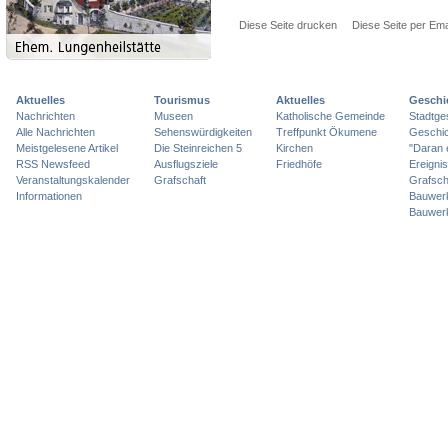
Diese Seite drucken
Diese Seite per Ema
Aktuelles
Tourismus
Aktuelles
Geschi
Nachrichten
Museen
Katholische Gemeinde
Stadtge
Alle Nachrichten
Sehenswürdigkeiten
Treffpunkt Ökumene
Geschic
Meistgelesene Artikel
Die Steinreichen 5
Kirchen
"Daran 
RSS Newsfeed
Ausflugsziele
Friedhöfe
Ereigni
Veranstaltungskalender
Grafschaft
Grafsch
Informationen
Bauwer
Bauwer