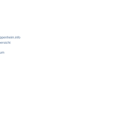
ppenheim.info
ersicht
sum