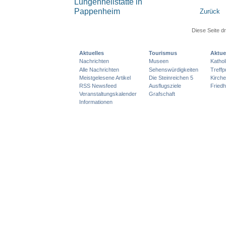
Zurück
Diese Seite d
Aktuelles
Tourismus
Aktue
Nachrichten
Museen
Katho
Alle Nachrichten
Sehenswürdigkeiten
Treff
Meistgelesene Artikel
Die Steinreichen 5
Kirch
RSS Newsfeed
Ausflugsziele
Friedh
Veranstaltungskalender
Grafschaft
Informationen