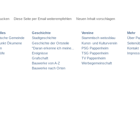
rucken
Diese Seite per Email weiterempfehlen
Neuen Inhalt vorschlagen
lles
Geschichte
Vereine
Mehr
lische Gemeinde
Stadtgeschichte
Stammtisch weissblau
Über Pa
punkt Ökumene
Geschichte der Ortsteile
Kunst- und Kulturverein
Seitenüb
en
"Daran erkenne ich meine...
PSG Pappenheim
Kontakt
öfe
Ereignisse
TSG Pappenheim
Impres
Grafschaft
TV Pappenheim
Bauwerke von A-Z
Werbegemeinschaft
Bauwerke nach Orten