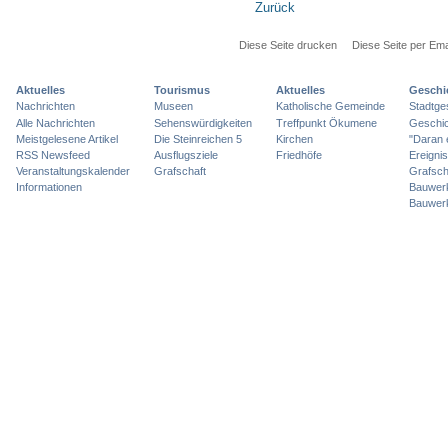
Zurück
Diese Seite drucken
Diese Seite per Ema
Aktuelles
Tourismus
Aktuelles
Geschi
Nachrichten
Museen
Katholische Gemeinde
Stadtge
Alle Nachrichten
Sehenswürdigkeiten
Treffpunkt Ökumene
Geschic
Meistgelesene Artikel
Die Steinreichen 5
Kirchen
"Daran 
RSS Newsfeed
Ausflugsziele
Friedhöfe
Ereigni
Veranstaltungskalender
Grafschaft
Grafsch
Informationen
Bauwer
Bauwer