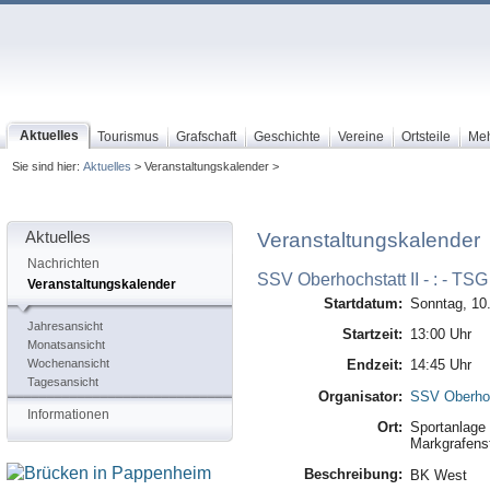
Aktuelles
Tourismus
Grafschaft
Geschichte
Vereine
Ortsteile
Me
Sie sind hier:
Aktuelles
> Veranstaltungskalender >
Aktuelles
Veranstaltungskalender
Nachrichten
SSV Oberhochstatt II - : - TS
Veranstaltungskalender
Startdatum:
Sonntag, 10
Jahresansicht
Startzeit:
13:00 Uhr
Monatsansicht
Wochenansicht
Endzeit:
14:45 Uhr
Tagesansicht
Organisator:
SSV Oberhoc
Informationen
Ort:
Sportanlage 
Markgrafenst
Beschreibung:
BK West