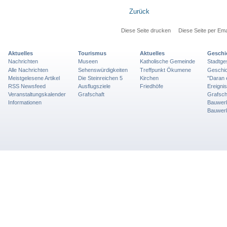
Zurück
Diese Seite drucken
Diese Seite per Ema
Aktuelles
Tourismus
Aktuelles
Geschi
Nachrichten
Museen
Katholische Gemeinde
Stadtge
Alle Nachrichten
Sehenswürdigkeiten
Treffpunkt Ökumene
Geschic
Meistgelesene Artikel
Die Steinreichen 5
Kirchen
"Daran 
RSS Newsfeed
Ausflugsziele
Friedhöfe
Ereigni
Veranstaltungskalender
Grafschaft
Grafsch
Informationen
Bauwer
Bauwer