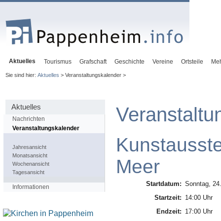
Aktuelles
Tourismus
Grafschaft
Geschichte
Vereine
Ortsteile
Me
Sie sind hier:
Aktuelles
> Veranstaltungskalender >
Aktuelles
Veranstaltu
Nachrichten
Veranstaltungskalender
Kunstausste
Jahresansicht
Monatsansicht
Meer
Wochenansicht
Tagesansicht
Startdatum:
Sonntag, 24
Informationen
Startzeit:
14:00 Uhr
Endzeit:
17:00 Uhr