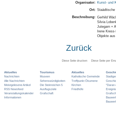
Organisator:
Kunst- und K
Ort:
Staädtische 
Beschreibung:
Gerhild Wäch
Silvia Loben
Jutegarn + A
Irene Kress
Objekte au
Zurück
Diese Seite drucken
Diese Seite per Ema
Aktuelles
Tourismus
Aktuelles
Geschi
Nachrichten
Museen
Katholische Gemeinde
Stadtge
Alle Nachrichten
Sehenswürdigkeiten
Treffpunkt Ökumene
Geschic
Meistgelesene Artikel
Die Steinreichen 5
Kirchen
"Daran 
RSS Newsfeed
Ausflugsziele
Friedhöfe
Ereigni
Veranstaltungskalender
Grafschaft
Grafsch
Informationen
Bauwer
Bauwer