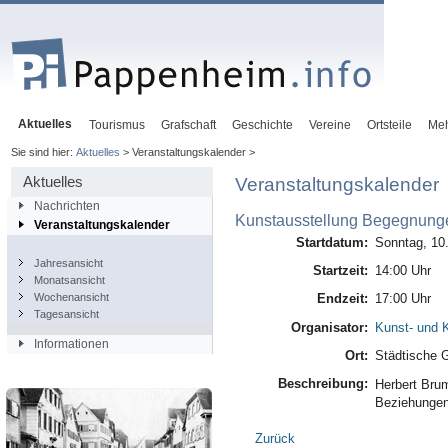
Aktuelles
Tourismus
Grafschaft
Geschichte
Vereine
Ortsteile
Me
Sie sind hier:
Aktuelles
> Veranstaltungskalender >
Aktuelles
Veranstaltungskalender
Nachrichten
Kunstausstellung Begegnung
Veranstaltungskalender
Startdatum:
Sonntag, 10
Jahresansicht
Startzeit:
14:00 Uhr
Monatsansicht
Wochenansicht
Endzeit:
17:00 Uhr
Tagesansicht
Organisator:
Kunst- und K
Informationen
Ort:
Städtische G
Beschreibung:
Herbert Bru
Beziehunge
Zurück