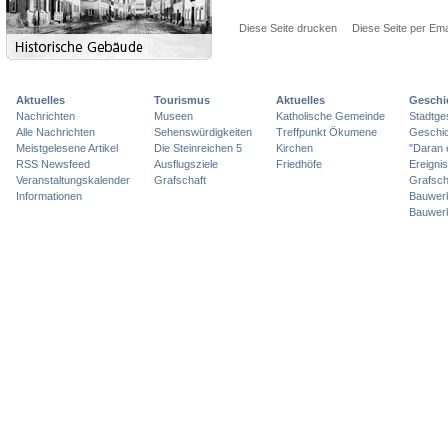
Diese Seite drucken
Diese Seite per Ema
Aktuelles
Tourismus
Aktuelles
Geschi
Nachrichten
Museen
Katholische Gemeinde
Stadtge
Alle Nachrichten
Sehenswürdigkeiten
Treffpunkt Ökumene
Geschic
Meistgelesene Artikel
Die Steinreichen 5
Kirchen
"Daran 
RSS Newsfeed
Ausflugsziele
Friedhöfe
Ereigni
Veranstaltungskalender
Grafschaft
Grafsch
Informationen
Bauwer
Bauwer