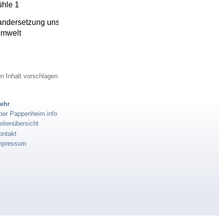
ühle 1
andersetzung unserer
Umwelt
n Inhalt vorschlagen
ehr
ber Pappenheim.info
eitenübersicht
ontakt
mpressum