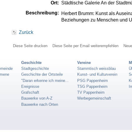
Ort:
Städtische Galerie An der Stadtm
Beschreibung:
Herbert Brumm: Kunst als Ausein
Beziehungen zu Menschen und 
Zurück
Diese Seite drucken
Diese Seite per Email weiterempfehlen
Neue
Geschichte
Vereine
M
emeinde
Stadtgeschichte
Stammtisch weissblau
Ü
umene
Geschichte der Ortsteile
Kunst- und Kulturverein
S
"Daran erkenne ich meine...
PSG Pappenheim
K
Ereignisse
TSG Pappenheim
I
Grafschaft
TV Pappenheim
Bauwerke von A-Z
Werbegemeinschaft
Bauwerke nach Orten