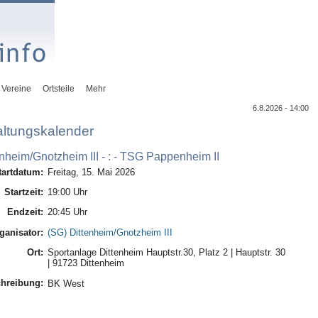
Vereine
Ortsteile
Mehr
6.8.2026 - 14:00
altungskalender
nheim/Gnotzheim III - : - TSG Pappenheim II
tartdatum:
Freitag, 15. Mai 2026
Startzeit:
19:00 Uhr
Endzeit:
20:45 Uhr
ganisator:
(SG) Dittenheim/Gnotzheim III
Ort:
Sportanlage Dittenheim Hauptstr.30, Platz 2 | Hauptstr. 30
| 91723 Dittenheim
hreibung:
BK West