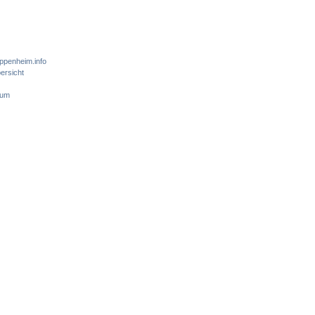
ppenheim.info
ersicht
sum