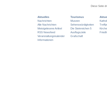
Diese Seite d
Aktuelles
Tourismus
Aktue
Nachrichten
Museen
Katho
Alle Nachrichten
Sehenswürdigkeiten
Treff
Meistgelesene Artikel
Die Steinreichen 5
Kirch
RSS Newsfeed
Ausflugsziele
Friedh
Veranstaltungskalender
Grafschaft
Informationen