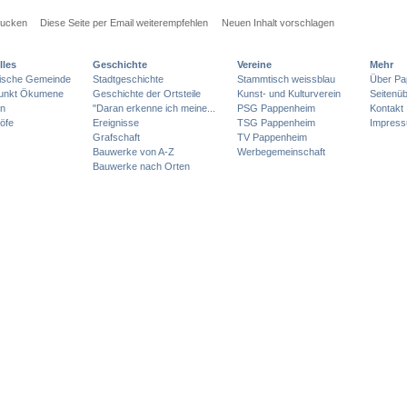
rucken
Diese Seite per Email weiterempfehlen
Neuen Inhalt vorschlagen
lles
Geschichte
Vereine
Mehr
lische Gemeinde
Stadtgeschichte
Stammtisch weissblau
Über Pa
punkt Ökumene
Geschichte der Ortsteile
Kunst- und Kulturverein
Seitenüb
en
"Daran erkenne ich meine...
PSG Pappenheim
Kontakt
öfe
Ereignisse
TSG Pappenheim
Impres
Grafschaft
TV Pappenheim
Bauwerke von A-Z
Werbegemeinschaft
Bauwerke nach Orten