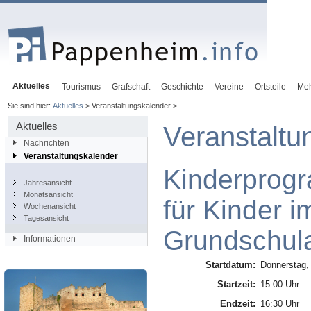
Aktuelles
Tourismus
Grafschaft
Geschichte
Vereine
Ortsteile
Me
Sie sind hier:
Aktuelles
> Veranstaltungskalender >
Aktuelles
Veranstaltu
Nachrichten
Veranstaltungskalender
Kinderprog
Jahresansicht
Monatsansicht
für Kinder i
Wochenansicht
Tagesansicht
Grundschula
Informationen
Startdatum:
Donnerstag,
Startzeit:
15:00 Uhr
Endzeit:
16:30 Uhr