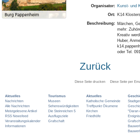
Organisator:
Kunst- und K
Ort:
K14 Kloster
Beschreibung:
Märchen, Ge
mehr: Zuhör
Kreativ werd
Huber, Anmel
k14.pappen
oder Tel. 09
Zurück
Diese Seite drucken
Diese Seite per Ema
Aktuelles
Tourismus
Aktuelles
Geschi
Nachrichten
Museen
Katholische Gemeinde
Stadtge
Alle Nachrichten
Sehenswürdigkeiten
Treffpunkt Ökumene
Geschic
Meistgelesene Artikel
Die Steinreichen 5
Kirchen
"Daran 
RSS Newsfeed
Ausflugsziele
Friedhöfe
Ereigni
Veranstaltungskalender
Grafschaft
Grafsch
Informationen
Bauwer
Bauwer