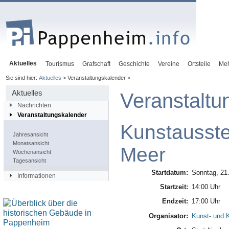
Aktuelles
Tourismus
Grafschaft
Geschichte
Vereine
Ortsteile
Me
Sie sind hier:
Aktuelles
> Veranstaltungskalender >
Aktuelles
Veranstaltu
Nachrichten
Veranstaltungskalender
Kunstausste
Jahresansicht
Monatsansicht
Meer
Wochenansicht
Tagesansicht
Startdatum:
Sonntag, 21.
Informationen
Startzeit:
14:00 Uhr
Endzeit:
17:00 Uhr
Organisator:
Kunst- und K