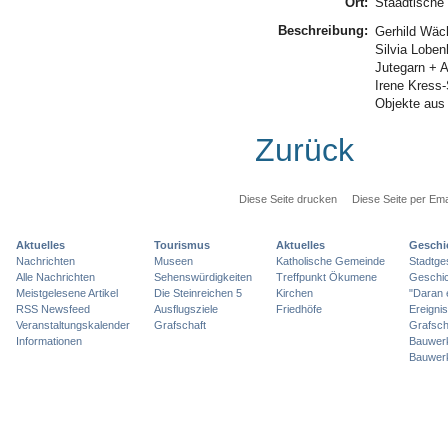
Ort:
Staädtische 
Beschreibung:
Gerhild Wäch
Silvia Loben
Jutegarn + A
Irene Kress
Objekte au
Zurück
Diese Seite drucken
Diese Seite per Ema
Aktuelles
Tourismus
Aktuelles
Geschi
Nachrichten
Museen
Katholische Gemeinde
Stadtge
Alle Nachrichten
Sehenswürdigkeiten
Treffpunkt Ökumene
Geschic
Meistgelesene Artikel
Die Steinreichen 5
Kirchen
"Daran 
RSS Newsfeed
Ausflugsziele
Friedhöfe
Ereigni
Veranstaltungskalender
Grafschaft
Grafsch
Informationen
Bauwer
Bauwer