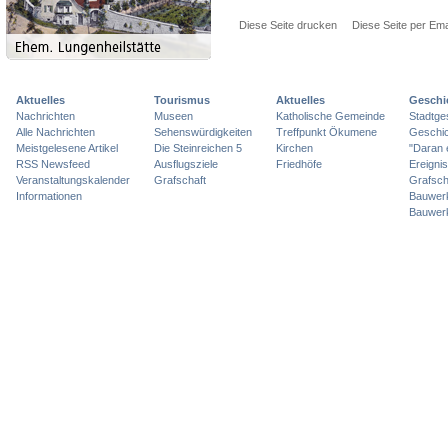
Diese Seite drucken
Diese Seite per Ema
Aktuelles
Tourismus
Aktuelles
Geschi
Nachrichten
Museen
Katholische Gemeinde
Stadtge
Alle Nachrichten
Sehenswürdigkeiten
Treffpunkt Ökumene
Geschic
Meistgelesene Artikel
Die Steinreichen 5
Kirchen
"Daran 
RSS Newsfeed
Ausflugsziele
Friedhöfe
Ereigni
Veranstaltungskalender
Grafschaft
Grafsch
Informationen
Bauwer
Bauwer