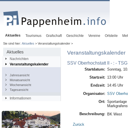
Aktuelles
Tourismus
Grafschaft
Geschichte
Vereine
Ortsteile
Me
Sie sind hier:
Aktuelles
> Veranstaltungskalender >
Aktuelles
Veranstaltungskalender
Nachrichten
SSV Oberhochstatt II - : - TS
Veranstaltungskalender
Startdatum:
Sonntag, 10
Jahresansicht
Startzeit:
13:00 Uhr
Monatsansicht
Wochenansicht
Endzeit:
14:45 Uhr
Tagesansicht
Organisator:
SSV Oberhoc
Informationen
Ort:
Sportanlage 
Markgrafenst
Beschreibung:
BK West
Zurück