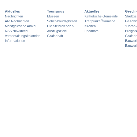
Aktuelles
Tourismus
Aktuelles
Geschi
Nachrichten
Museen
Katholische Gemeinde
Stadtge
Alle Nachrichten
Sehenswürdigkeiten
Treffpunkt Ökumene
Geschic
Meistgelesene Artikel
Die Steinreichen 5
Kirchen
"Daran 
RSS Newsfeed
Ausflugsziele
Friedhöfe
Ereigni
Veranstaltungskalender
Grafschaft
Grafsch
Informationen
Bauwer
Bauwer