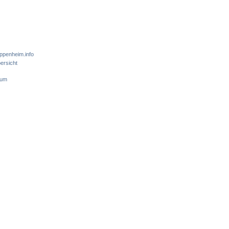
ppenheim.info
ersicht
sum