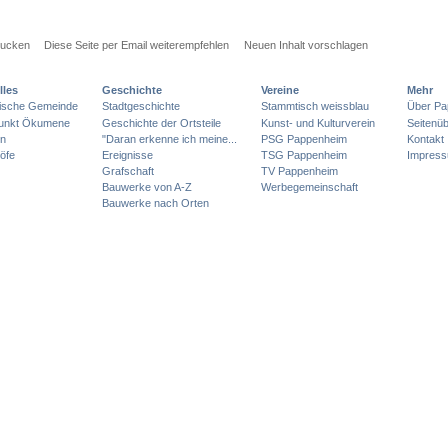
rucken
Diese Seite per Email weiterempfehlen
Neuen Inhalt vorschlagen
lles
Geschichte
Vereine
Mehr
lische Gemeinde
Stadtgeschichte
Stammtisch weissblau
Über Pa
punkt Ökumene
Geschichte der Ortsteile
Kunst- und Kulturverein
Seitenüb
en
"Daran erkenne ich meine...
PSG Pappenheim
Kontakt
öfe
Ereignisse
TSG Pappenheim
Impres
Grafschaft
TV Pappenheim
Bauwerke von A-Z
Werbegemeinschaft
Bauwerke nach Orten