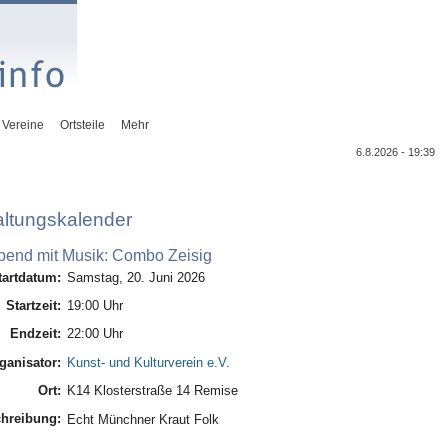
Vereine
Ortsteile
Mehr
6.8.2026 - 19:39
altungskalender
end mit Musik: Combo Zeisig
tartdatum:
Samstag, 20. Juni 2026
Startzeit:
19:00 Uhr
Endzeit:
22:00 Uhr
ganisator:
Kunst- und Kulturverein e.V.
Ort:
K14 Klosterstraße 14 Remise
hreibung:
Echt Münchner Kraut Folk