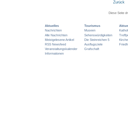
Zurück
Diese Seite d
Aktuelles
Tourismus
Aktue
Nachrichten
Museen
Katho
Alle Nachrichten
Sehenswürdigkeiten
Treff
Meistgelesene Artikel
Die Steinreichen 5
Kirch
RSS Newsfeed
Ausflugsziele
Friedh
Veranstaltungskalender
Grafschaft
Informationen