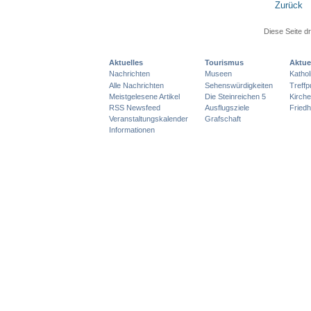
Zurück
Diese Seite d
Aktuelles
Tourismus
Aktue
Nachrichten
Museen
Katho
Alle Nachrichten
Sehenswürdigkeiten
Treff
Meistgelesene Artikel
Die Steinreichen 5
Kirch
RSS Newsfeed
Ausflugsziele
Friedh
Veranstaltungskalender
Grafschaft
Informationen