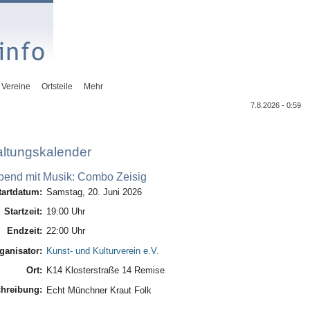
Vereine
Ortsteile
Mehr
7.8.2026 - 0:59
altungskalender
end mit Musik: Combo Zeisig
tartdatum:
Samstag, 20. Juni 2026
Startzeit:
19:00 Uhr
Endzeit:
22:00 Uhr
ganisator:
Kunst- und Kulturverein e.V.
Ort:
K14 Klosterstraße 14 Remise
hreibung:
Echt Münchner Kraut Folk