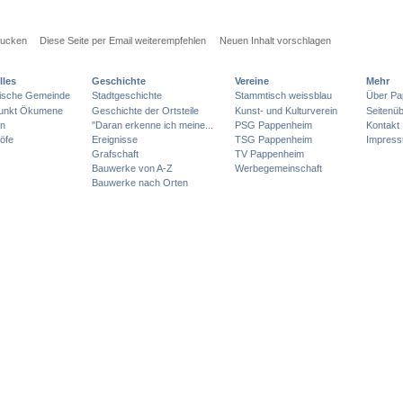
rucken
Diese Seite per Email weiterempfehlen
Neuen Inhalt vorschlagen
lles
Geschichte
Vereine
Mehr
lische Gemeinde
Stadtgeschichte
Stammtisch weissblau
Über Pa
punkt Ökumene
Geschichte der Ortsteile
Kunst- und Kulturverein
Seitenüb
en
"Daran erkenne ich meine...
PSG Pappenheim
Kontakt
öfe
Ereignisse
TSG Pappenheim
Impres
Grafschaft
TV Pappenheim
Bauwerke von A-Z
Werbegemeinschaft
Bauwerke nach Orten