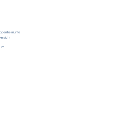
ppenheim.info
ersicht
sum