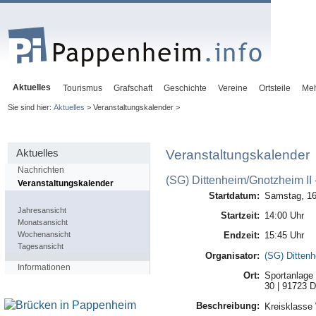
Aktuelles
Tourismus
Grafschaft
Geschichte
Vereine
Ortsteile
Me
Sie sind hier:
Aktuelles
> Veranstaltungskalender >
Aktuelles
Veranstaltungskalender
Nachrichten
(SG) Dittenheim/Gnotzheim II
Veranstaltungskalender
Startdatum:
Samstag, 16
Jahresansicht
Startzeit:
14:00 Uhr
Monatsansicht
Wochenansicht
Endzeit:
15:45 Uhr
Tagesansicht
Organisator:
(SG) Ditten
Informationen
Ort:
Sportanlage 
30 | 91723 D
Beschreibung:
Kreisklasse