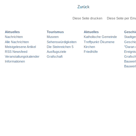
Zurück
Diese Seite drucken
Diese Seite per Ema
Aktuelles
Tourismus
Aktuelles
Geschi
Nachrichten
Museen
Katholische Gemeinde
Stadtge
Alle Nachrichten
Sehenswürdigkeiten
Treffpunkt Ökumene
Geschic
Meistgelesene Artikel
Die Steinreichen 5
Kirchen
"Daran 
RSS Newsfeed
Ausflugsziele
Friedhöfe
Ereigni
Veranstaltungskalender
Grafschaft
Grafsch
Informationen
Bauwer
Bauwer