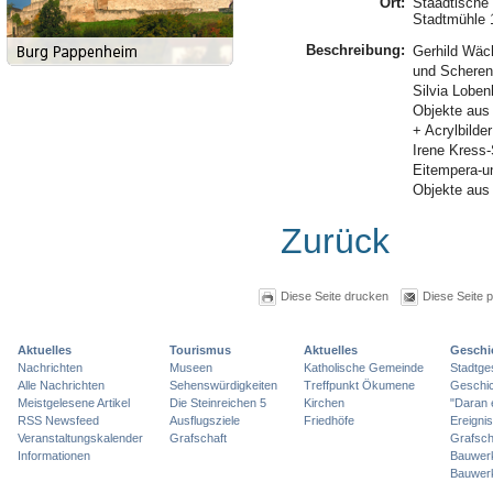
Ort:
Staädtische 
Stadtmühle 
Beschreibung:
Gerhild Wäch
und Scheren
Silvia Loben
Objekte aus
+ Acrylbilder
Irene Kress
Eitempera-u
Objekte au
Zurück
Diese Seite drucken
Diese Seite 
Aktuelles
Tourismus
Aktuelles
Geschi
Nachrichten
Museen
Katholische Gemeinde
Stadtge
Alle Nachrichten
Sehenswürdigkeiten
Treffpunkt Ökumene
Geschic
Meistgelesene Artikel
Die Steinreichen 5
Kirchen
"Daran 
RSS Newsfeed
Ausflugsziele
Friedhöfe
Ereigni
Veranstaltungskalender
Grafschaft
Grafsch
Informationen
Bauwer
Bauwer