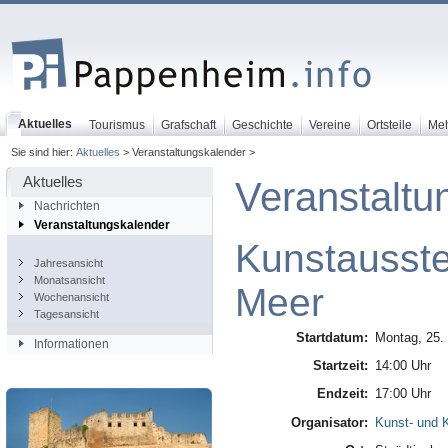
Aktuelles
Tourismus
Grafschaft
Geschichte
Vereine
Ortsteile
Me
Sie sind hier:
Aktuelles
> Veranstaltungskalender >
Aktuelles
Veranstaltu
Nachrichten
Veranstaltungskalender
Kunstausste
Jahresansicht
Monatsansicht
Meer
Wochenansicht
Tagesansicht
Startdatum:
Montag, 25.
Informationen
Startzeit:
14:00 Uhr
Endzeit:
17:00 Uhr
Organisator:
Kunst- und K