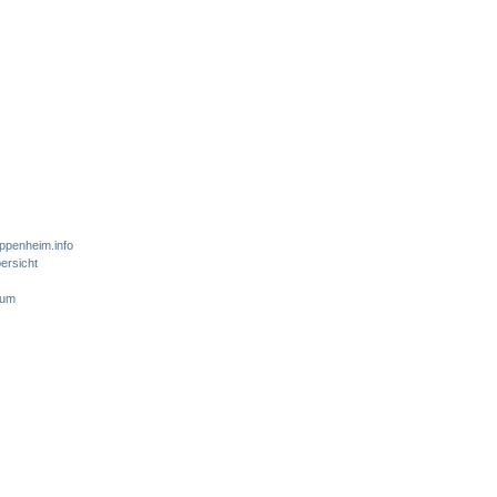
ppenheim.info
ersicht
sum