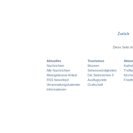
Zurück
Diese Seite d
Aktuelles
Tourismus
Aktue
Nachrichten
Museen
Katho
Alle Nachrichten
Sehenswürdigkeiten
Treff
Meistgelesene Artikel
Die Steinreichen 5
Kirch
RSS Newsfeed
Ausflugsziele
Friedh
Veranstaltungskalender
Grafschaft
Informationen