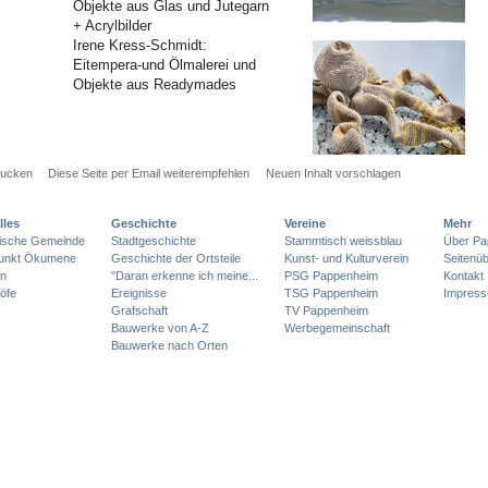
Objekte aus Glas und Jutegarn
+ Acrylbilder
Irene Kress-Schmidt:
Eitempera-und Ölmalerei und
Objekte aus Readymades
rucken
Diese Seite per Email weiterempfehlen
Neuen Inhalt vorschlagen
lles
Geschichte
Vereine
Mehr
lische Gemeinde
Stadtgeschichte
Stammtisch weissblau
Über Pa
punkt Ökumene
Geschichte der Ortsteile
Kunst- und Kulturverein
Seitenüb
en
"Daran erkenne ich meine...
PSG Pappenheim
Kontakt
öfe
Ereignisse
TSG Pappenheim
Impres
Grafschaft
TV Pappenheim
Bauwerke von A-Z
Werbegemeinschaft
Bauwerke nach Orten