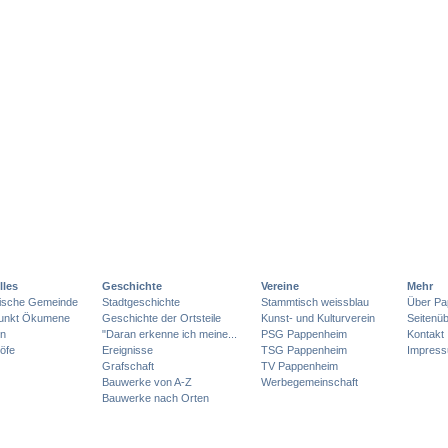
lles
Geschichte
Vereine
Mehr
lische Gemeinde
Stadtgeschichte
Stammtisch weissblau
Über Pa
punkt Ökumene
Geschichte der Ortsteile
Kunst- und Kulturverein
Seitenüb
en
"Daran erkenne ich meine...
PSG Pappenheim
Kontakt
öfe
Ereignisse
TSG Pappenheim
Impres
Grafschaft
TV Pappenheim
Bauwerke von A-Z
Werbegemeinschaft
Bauwerke nach Orten