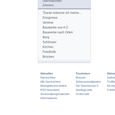
Übermatzhofen
Zimmern
"Daran erkenne ich meine...
Ereignisse
Vereine
Bauwerke von A-Z
Bauwerke nach Orten
Burg
Schlösser
Kirchen
Friedhöfe
Brücken
Aktuelles
Tourismus
Aktue
Nachrichten
Museen
Katho
Alle Nachrichten
Sehenswürdigkeiten
Treff
Meistgelesene Artikel
Die Steinreichen 5
Kirch
RSS Newsfeed
Ausflugsziele
Friedh
Veranstaltungskalender
Grafschaft
Informationen