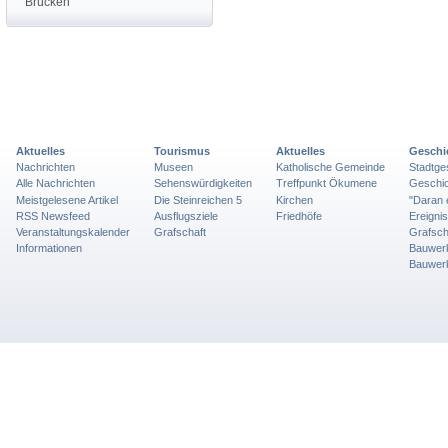
Brücken
Aktuelles
Tourismus
Aktuelles
Geschi
Nachrichten
Museen
Katholische Gemeinde
Stadtge
Alle Nachrichten
Sehenswürdigkeiten
Treffpunkt Ökumene
Geschic
Meistgelesene Artikel
Die Steinreichen 5
Kirchen
"Daran 
RSS Newsfeed
Ausflugsziele
Friedhöfe
Ereigni
Veranstaltungskalender
Grafschaft
Grafsch
Informationen
Bauwer
Bauwer