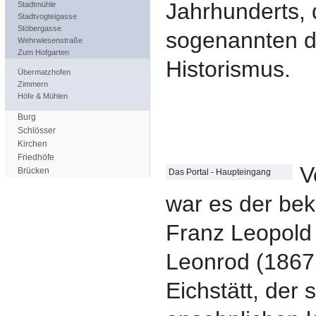
Jahrhunderts,
Stadtmühle
Stadtvogteigasse
Stöbergasse
sogenannten 
Wehrwiesenstraße
Zum Hofgarten
Historismus.
Übermatzhofen
Zimmern
Höfe & Mühlen
Burg
Schlösser
Kirchen
Friedhöfe
V
Brücken
Das Portal - Haupteingang
war es der bek
Franz Leopold 
Leonrod (1867
Eichstätt, der