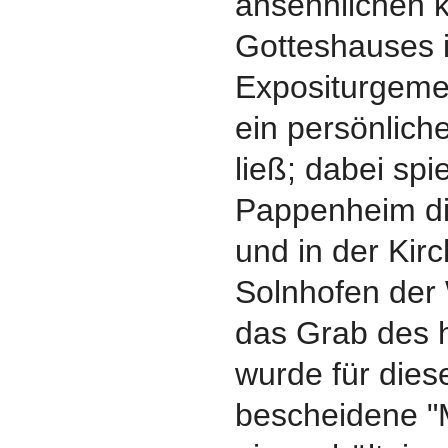
ansehnlichen k
Gotteshauses 
Expositurgem
ein persönlich
ließ; dabei spi
Pappenheim di
und in der Kir
Solnhofen der
das Grab des h
wurde für dies
bescheidene "