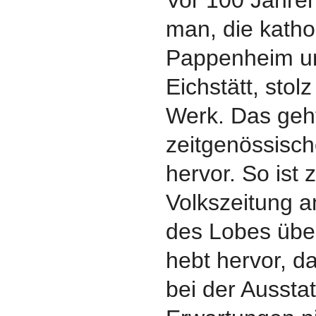
man, die kath
Pappenheim u
Eichstätt, stol
Werk. Das geh
zeitgenössisc
hervor. So ist z
Volkszeitung a
des Lobes über
hebt hervor, d
bei der Aussta