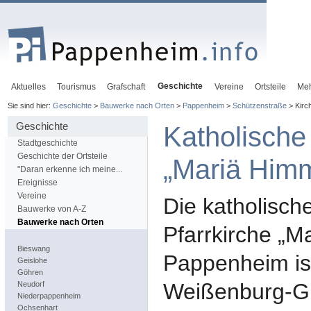
Geschichte
Aktuelles
Tourismus
Grafschaft
Vereine
Ortsteile
Me
Sie sind hier:
Geschichte
>
Bauwerke nach Orten
>
Pappenheim
>
Schützenstraße
> Kirc
Geschichte
Katholische
Stadtgeschichte
Geschichte der Ortsteile
„Mariä Himm
"Daran erkenne ich meine...
Ereignisse
Vereine
Die katholisch
Bauwerke von A-Z
Bauwerke nach Orten
Pfarrkirche „M
Bieswang
Pappenheim is
Geislohe
Göhren
Weißenburg-G
Neudorf
Niederpappenheim
Ochsenhart