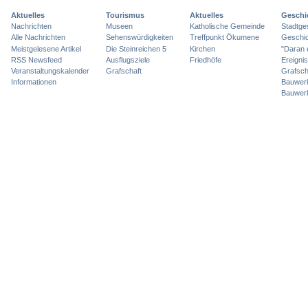
Aktuelles
Tourismus
Aktuelles
Geschi
Nachrichten
Museen
Katholische Gemeinde
Stadtge
Alle Nachrichten
Sehenswürdigkeiten
Treffpunkt Ökumene
Geschic
Meistgelesene Artikel
Die Steinreichen 5
Kirchen
"Daran 
RSS Newsfeed
Ausflugsziele
Friedhöfe
Ereigni
Veranstaltungskalender
Grafschaft
Grafsch
Informationen
Bauwer
Bauwer