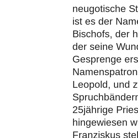
neugotische St
ist es der Na
Bischofs, der h
der seine Wund
Gesprenge ersc
Namenspatron, 
Leopold, und z
Spruchbändern
25jährige Prie
hingewiesen w
Franziskus ste