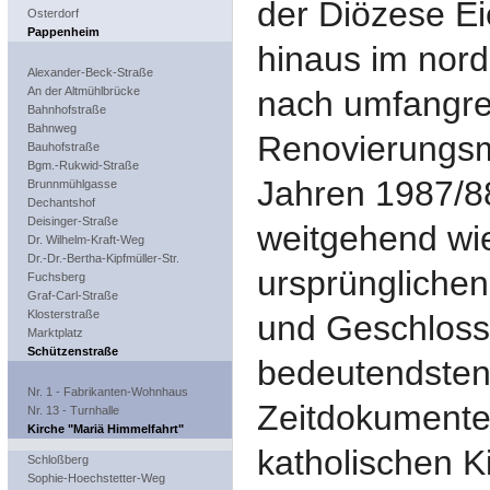
der Diözese Ei
Osterdorf
Pappenheim
hinaus im nor
Alexander-Beck-Straße
An der Altmühlbrücke
nach umfangre
Bahnhofstraße
Bahnweg
Renovierungs
Bauhofstraße
Bgm.-Rukwid-Straße
Jahren 1987/88
Brunnmühlgasse
Dechantshof
Deisinger-Straße
weitgehend w
Dr. Wilhelm-Kraft-Weg
Dr.-Dr.-Bertha-Kipfmüller-Str.
ursprünglichen 
Fuchsberg
Graf-Carl-Straße
Klosterstraße
und Geschlosse
Marktplatz
Schützenstraße
bedeutendsten
Nr. 1 - Fabrikanten-Wohnhaus
Zeitdokumente
Nr. 13 - Turnhalle
Kirche "Mariä Himmelfahrt"
katholischen K
Schloßberg
Sophie-Hoechstetter-Weg