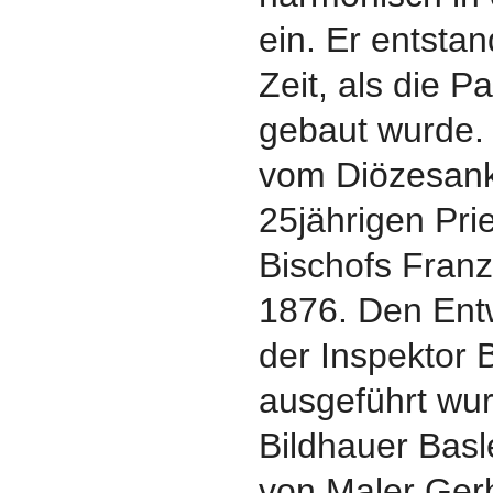
ein. Er entsta
Zeit, als die 
gebaut wurde. 
vom Diözesank
25jährigen Pri
Bischofs Franz
1876. Den Entw
der Inspektor 
ausgeführt wu
Bildhauer Basl
von Maler Gerh