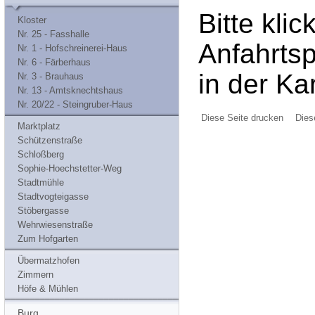
Bitte klic
Kloster
Nr. 25 - Fasshalle
Anfahrts
Nr. 1 - Hofschreinerei-Haus
Nr. 6 - Färberhaus
in der Kar
Nr. 3 - Brauhaus
Nr. 13 - Amtsknechtshaus
Nr. 20/22 - Steingruber-Haus
Diese Seite drucken
Dies
Marktplatz
Schützenstraße
Schloßberg
Sophie-Hoechstetter-Weg
Stadtmühle
Stadtvogteigasse
Stöbergasse
Wehrwiesenstraße
Zum Hofgarten
Übermatzhofen
Zimmern
Höfe & Mühlen
Burg