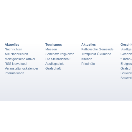
Aktuelles
Tourismus
Aktuelles
Geschi
Nachrichten
Museen
Katholische Gemeinde
Stadtge
Alle Nachrichten
Sehenswürdigkeiten
Treffpunkt Ökumene
Geschic
Meistgelesene Artikel
Die Steinreichen 5
Kirchen
"Daran 
RSS Newsfeed
Ausflugsziele
Friedhöfe
Ereigni
Veranstaltungskalender
Grafschaft
Grafsch
Informationen
Bauwer
Bauwer