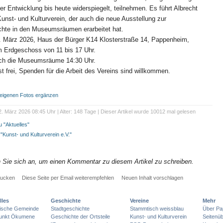
 Entwicklung bis heute widerspiegelt, teilnehmen. Es führt Albrecht
nst- und Kulturverein, der auch die neue Ausstellung zur
hte in den Museumsräumen erarbeitet hat.
. März 2026, Haus der Bürger K14 Klosterstraße 14, Pappenheim,
m Erdgeschoss von 11 bis 17 Uhr.
rch die Museumsräume 14:30 Uhr.
ist frei, Spenden für die Arbeit des Vereins sind willkommen.
t eigenen Fotos ergänzen
. März 2026 08:45 Uhr | Alter: 148 Tage | Dieser Artikel wurde 10012 mal gelesen
 "Aktuelles"
 "Kunst- und Kulturverein e.V."
n Sie sich an, um einen Kommentar zu diesem Artikel zu schreiben.
rucken
Diese Seite per Email weiterempfehlen
Neuen Inhalt vorschlagen
lles
Geschichte
Vereine
Mehr
lische Gemeinde
Stadtgeschichte
Stammtisch weissblau
Über Pa
punkt Ökumene
Geschichte der Ortsteile
Kunst- und Kulturverein
Seitenüb