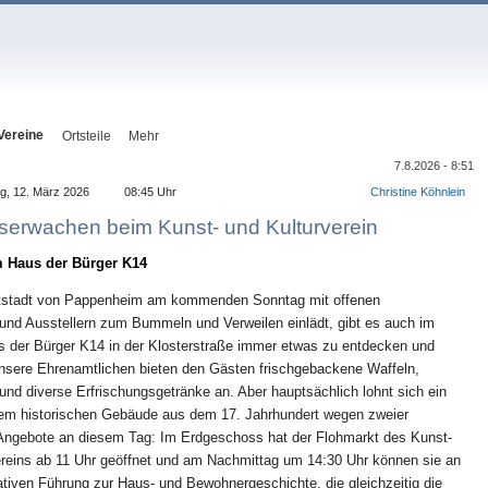
Vereine
Ortsteile
Mehr
7.8.2026 - 8:51
g, 12. März 2026
08:45 Uhr
Christine Köhnlein
gserwachen beim Kunst- und Kulturverein
 Haus der Bürger K14
tstadt von Pappenheim am kommenden Sonntag mit offenen
und Ausstellern zum Bummeln und Verweilen einlädt, gibt es auch im
s der Bürger K14 in der Klosterstraße immer etwas zu entdecken und
nsere Ehrenamtlichen bieten den Gästen frischgebackene Waffeln,
und diverse Erfrischungsgetränke an. Aber hauptsächlich lohnt sich ein
em historischen Gebäude aus dem 17. Jahrhundert wegen zweier
Angebote an diesem Tag: Im Erdgeschoss hat der Flohmarkt des Kunst-
ereins ab 11 Uhr geöffnet und am Nachmittag um 14:30 Uhr können sie an
ativen Führung zur Haus- und Bewohnergeschichte, die gleichzeitig die