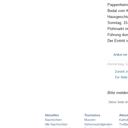
Pappenheimer
Bedal vom Ku
Hausgeschic
Sonntag, 15
Flohmarkt i
Führung du
Der Eintritt 
Artikel mi
Donnerstag, 12
Zurück zu
Zur Seite
Bitte melde
Diese Seite d
Aktuelles
Tourismus
Aktue
Nachrichten
Museen
Katho
Alle Nachrichten
Sehenswürdigkeiten
Treff