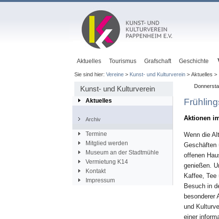
Aktuelles
Tourismus
Grafschaft
Geschichte
Sie sind hier:
Vereine
>
Kunst- und Kulturverein
> Aktuelles >
Donnersta
Kunst- und Kulturverein
Frühlin
Aktuelles
Aktionen im
Archiv
Termine
Wenn die Al
Mitglied werden
Geschäften 
Museum an der Stadtmühle
offenen Hau
Vermietung K14
genießen. U
Kontakt
Kaffee, Tee 
Impressum
Besuch in d
besonderer 
und Kulturv
einer inform