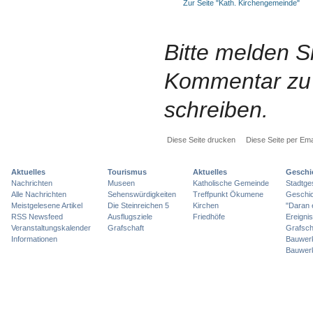
Zur Seite "Kath. Kirchengemeinde"
Bitte melden S
Kommentar zu 
schreiben.
Diese Seite drucken
Diese Seite per Ema
Aktuelles
Tourismus
Aktuelles
Geschi
Nachrichten
Museen
Katholische Gemeinde
Stadtge
Alle Nachrichten
Sehenswürdigkeiten
Treffpunkt Ökumene
Geschic
Meistgelesene Artikel
Die Steinreichen 5
Kirchen
"Daran 
RSS Newsfeed
Ausflugsziele
Friedhöfe
Ereigni
Veranstaltungskalender
Grafschaft
Grafsch
Informationen
Bauwer
Bauwer