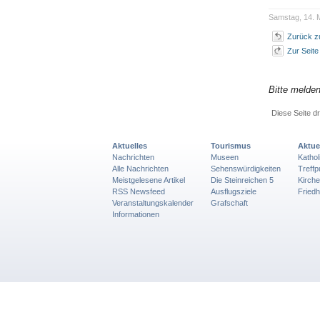
Samstag, 14. M
Zurück zu
Zur Seit
Bitte melde
Diese Seite d
Aktuelles
Tourismus
Aktue
Nachrichten
Museen
Katho
Alle Nachrichten
Sehenswürdigkeiten
Treff
Meistgelesene Artikel
Die Steinreichen 5
Kirch
RSS Newsfeed
Ausflugsziele
Friedh
Veranstaltungskalender
Grafschaft
Informationen