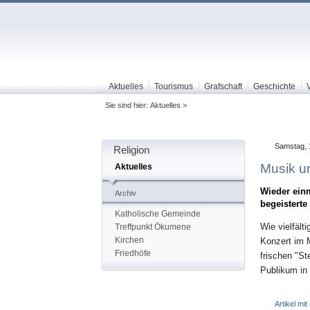
Aktuelles
Tourismus
Grafschaft
Geschichte
Sie sind hier: Aktuelles >
Samstag, 
Religion
Musik u
Aktuelles
Wieder einm
Archiv
begeisterte
Katholische Gemeinde
Wie vielfält
Treffpunkt Ökumene
Kirchen
Konzert im 
Friedhöfe
frischen "St
Publikum in 
Artikel mi