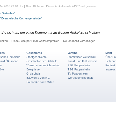
ai 2016 23:10 Uhr | Alter: 10 Jahre | Dieser Artikel wurde 44357 mal gelesen
 "Aktuelles"
e "Evangelische Kirchengemeinde"
n Sie sich an, um einen Kommentar zu diesem Artikel zu schreiben.
rucken
Diese Seite per Email weiterempfehlen
Neuen Inhalt vorschlagen
lles
Geschichte
Vereine
Mehr
lische Gemeinde
Stadtgeschichte
Stammtisch weissblau
Über Pa
punkt Ökumene
Geschichte der Ortsteile
Kunst- und Kulturverein
Seitenüb
en
"Daran erkenne ich meine...
PSG Pappenheim
Kontakt
öfe
Ereignisse
TSG Pappenheim
Impres
Grafschaft
TV Pappenheim
Bauwerke von A-Z
Werbegemeinschaft
Bauwerke nach Orten