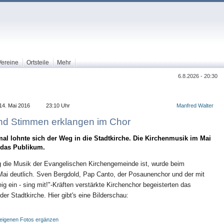
Vereine
Ortsteile
Mehr
6.8.2026 - 20:30
14. Mai 2016
23:10 Uhr
Manfred Walter
nd Stimmen erklangen im Chor
al lohnte sich der Weg in die Stadtkirche. Die Kirchenmusik im Mai
 das Publikum.
ig die Musik der Evangelischen Kirchengemeinde ist, wurde beim
Mai deutlich. Sven Bergdold, Pap Canto, der Posaunenchor und der mit
eig ein - sing mit!"-Kräften verstärkte Kirchenchor begeisterten das
der Stadtkirche. Hier gibt's eine Bilderschau:
t eigenen Fotos ergänzen