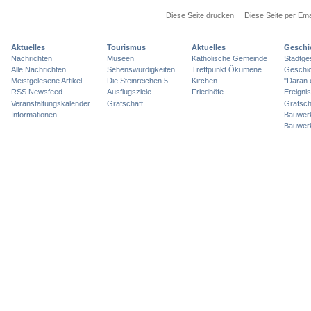
Diese Seite drucken
Diese Seite per Ema
Aktuelles
Tourismus
Aktuelles
Geschi
Nachrichten
Museen
Katholische Gemeinde
Stadtge
Alle Nachrichten
Sehenswürdigkeiten
Treffpunkt Ökumene
Geschic
Meistgelesene Artikel
Die Steinreichen 5
Kirchen
"Daran 
RSS Newsfeed
Ausflugsziele
Friedhöfe
Ereigni
Veranstaltungskalender
Grafschaft
Grafsch
Informationen
Bauwer
Bauwer