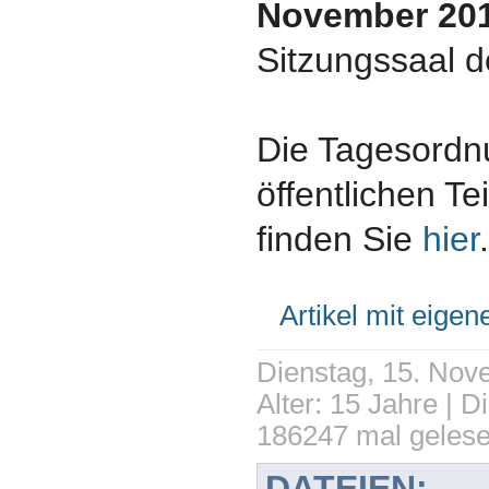
November 20
Sitzungssaal d
Die Tagesord
öffentlichen Te
finden Sie
hier
Artikel mit eige
Dienstag, 15. Nov
Alter: 15 Jahre | D
186247 mal geles
DATEIEN: