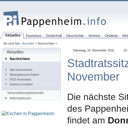
Aktuelles
Tourismus
Grafschaft
Geschichte
Vereine
Ortsteile
Me
Sie sind hier:
Aktuelles
> Nachrichten >
Dienstag, 15. November 2011
22:
Aktuelles
Stadtratssi
Nachrichten
Alle Nachrichten
November
Meistgelesene Artikel
RSS Newsfeed
Artikel schreiben
Veranstaltungskalender
Die nächste Si
Informationen
des Pappenhei
findet am
Donn