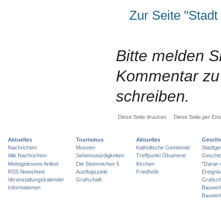
Zur Seite "Stad
Bitte melden S
Kommentar zu 
schreiben.
Diese Seite drucken
Diese Seite per Ema
Aktuelles
Tourismus
Aktuelles
Geschi
Nachrichten
Museen
Katholische Gemeinde
Stadtge
Alle Nachrichten
Sehenswürdigkeiten
Treffpunkt Ökumene
Geschic
Meistgelesene Artikel
Die Steinreichen 5
Kirchen
"Daran 
RSS Newsfeed
Ausflugsziele
Friedhöfe
Ereigni
Veranstaltungskalender
Grafschaft
Grafsch
Informationen
Bauwer
Bauwer