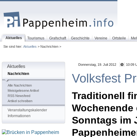
Aktuelles
Tourismus
Grafschaft
Geschichte
Vereine
Ortsteile
Me
Sie sind hier:
Aktuelles
> Nachrichten >
Donnerstag, 19. Juli 2012
10:09 
Aktuelles
Volksfest 
Nachrichten
Alle Nachrichten
Meistgelesene Artikel
Traditionell f
RSS Newsfeed
Artikel schreiben
Wochenende d
Veranstaltungskalender
Informationen
Sonntags im J
Pappenheimer 