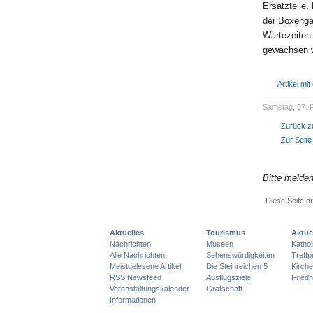
Ersatzteile,
der Boxenga
Wartezeiten
gewachsen 
Artikel mi
Samstag, 07. F
Zurück zu
Zur Seit
Bitte melde
Diese Seite d
Aktuelles
Tourismus
Aktue
Nachrichten
Museen
Katho
Alle Nachrichten
Sehenswürdigkeiten
Treff
Meistgelesene Artikel
Die Steinreichen 5
Kirch
RSS Newsfeed
Ausflugsziele
Friedh
Veranstaltungskalender
Grafschaft
Informationen