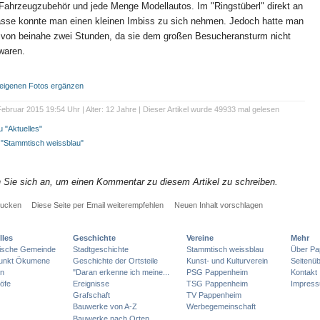
 Fahrzeugzubehör und jede Menge Modellautos. Im "Ringstüberl" direkt an
sse konnte man einen kleinen Imbiss zu sich nehmen. Jedoch hatte man
 von beinahe zwei Stunden, da sie dem großen Besucheransturm nicht
waren.
t eigenen Fotos ergänzen
ebruar 2015 19:54 Uhr | Alter: 12 Jahre | Dieser Artikel wurde 49933 mal gelesen
 "Aktuelles"
e "Stammtisch weissblau"
n Sie sich an, um einen Kommentar zu diesem Artikel zu schreiben.
rucken
Diese Seite per Email weiterempfehlen
Neuen Inhalt vorschlagen
lles
Geschichte
Vereine
Mehr
lische Gemeinde
Stadtgeschichte
Stammtisch weissblau
Über Pa
punkt Ökumene
Geschichte der Ortsteile
Kunst- und Kulturverein
Seitenüb
en
"Daran erkenne ich meine...
PSG Pappenheim
Kontakt
öfe
Ereignisse
TSG Pappenheim
Impres
Grafschaft
TV Pappenheim
Bauwerke von A-Z
Werbegemeinschaft
Bauwerke nach Orten