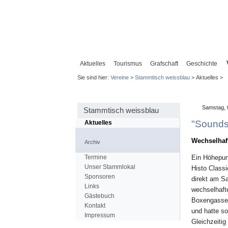
Aktuelles
Tourismus
Grafschaft
Geschichte
Sie sind hier:
Vereine
>
Stammtisch weissblau
> Aktuelles >
Samstag, 
Stammtisch weissblau
"Sounds
Aktuelles
Wechselhaf
Archiv
Termine
Ein Höhepun
Unser Stammlokal
Histo Classi
Sponsoren
direkt am Sa
Links
wechselhaft
Gästebuch
Boxengasset
Kontakt
und hatte so
Impressum
Gleichzeitig