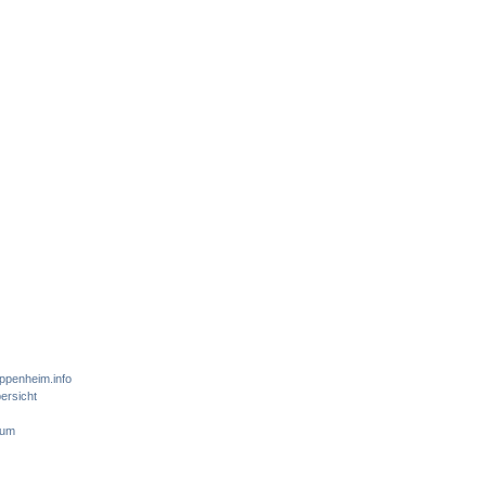
ppenheim.info
ersicht
sum