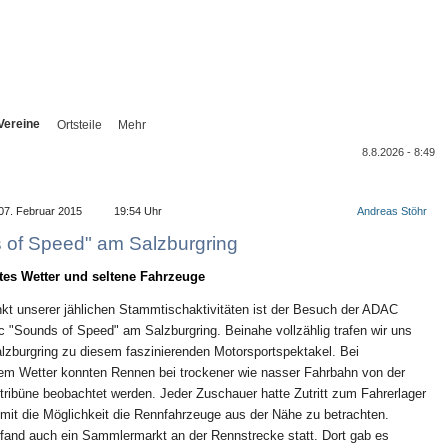
Vereine
Ortsteile
Mehr
8.8.2026 - 8:49
07. Februar 2015
19:54 Uhr
Andreas Stöhr
 of Speed" am Salzburgring
tes Wetter und seltene Fahrzeuge
kt unserer jählichen Stammtischaktivitäten ist der Besuch der ADAC
c "Sounds of Speed" am Salzburgring. Beinahe vollzählig trafen wir uns
lzburgring zu diesem faszinierenden Motorsportspektakel. Bei
em Wetter konnten Rennen bei trockener wie nasser Fahrbahn von der
ribüne beobachtet werden. Jeder Zuschauer hatte Zutritt zum Fahrerlager
mit die Möglichkeit die Rennfahrzeuge aus der Nähe zu betrachten.
 fand auch ein Sammlermarkt an der Rennstrecke statt. Dort gab es