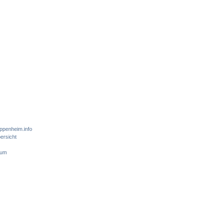
ppenheim.info
ersicht
sum