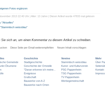
t eigenen Fotos ergänzen
ovember 2013 22:40 Uhr | Alter: 13 Jahre | Dieser Artikel wurde 47833 mal gelesen
 "Aktuelles"
e "Stammtisch weissblau"
n Sie sich an, um einen Kommentar zu diesem Artikel zu schreiben.
rucken
Diese Seite per Email weiterempfehlen
Neuen Inhalt vorschlagen
lles
Geschichte
Vereine
Mehr
lische Gemeinde
Stadtgeschichte
Stammtisch weissblau
Über Pa
punkt Ökumene
Geschichte der Ortsteile
Kunst- und Kulturverein
Seitenüb
en
"Daran erkenne ich meine...
PSG Pappenheim
Kontakt
öfe
Ereignisse
TSG Pappenheim
Impres
Grafschaft
TV Pappenheim
Bauwerke von A-Z
Werbegemeinschaft
Bauwerke nach Orten