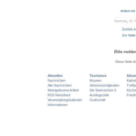
Artikel mi
Samstag, 02. N
Zurück zu
Zur Seit
Bitte melde
Diese Seite d
Aktuelles
Tourismus
Aktue
Nachrichten
Museen
Katho
Alle Nachrichten
Sehenswürdigkeiten
Treff
Meistgelesene Artikel
Die Steinreichen 5
Kirch
RSS Newsfeed
Ausflugsziele
Friedh
Veranstaltungskalender
Grafschaft
Informationen