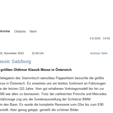
Vereine
Ortsteile
Mehr
6.8.2026 - 14:59
02. November 2013
22:40 Uhr
Andreas Stöhr
assic Salzburg
größten Oldtimer Klassik Messe in Österreich
 Delegation des Stammtisch weissblau Pappenheim besuchte die größte
se in Österreich. Es erwartete uns ein breites Sortiment an Fahrzeugen
re der letzten 110 Jahre. Vom gut erhaltenen Vorkriegsmodell bis hin zur
006 war alles zu bestaunen. Trotz der zahlreichen Porsche und Mercedes
sfahrzeuge zog uns die Sonderausstellung der Schnitzer BMW
 in den Bann. Es wurde die komplette Rennserie vom 02er bis zum E90
stellt. Aber genug getippt, genießt die schönen Bilder.