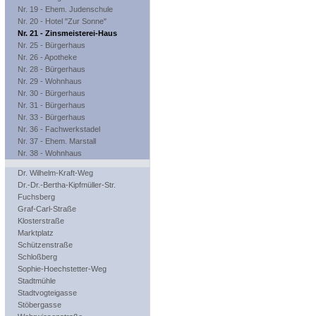
Nr. 19 - Ehem. Judenschule
Nr. 20 - Hotel "Zur Sonne"
Nr. 21 - Zinsmeisterei-Haus
Nr. 25 - Bürgerhaus
Nr. 26 - Apotheke
Nr. 28 - Bürgerhaus
Nr. 29 - Wohnhaus
Nr. 30 - Bürgerhaus
Nr. 31 - Bürgerhaus
Nr. 33 - Bürgerhaus
Nr. 36 - Fachwerkstadel
Nr. 37 - Ehem. Marstall
Nr. 38 - Wohnhaus
Dr. Wilhelm-Kraft-Weg
Dr.-Dr.-Bertha-Kipfmüller-Str.
Fuchsberg
Graf-Carl-Straße
Klosterstraße
Marktplatz
Schützenstraße
Schloßberg
Sophie-Hoechstetter-Weg
Stadtmühle
Stadtvogteigasse
Stöbergasse