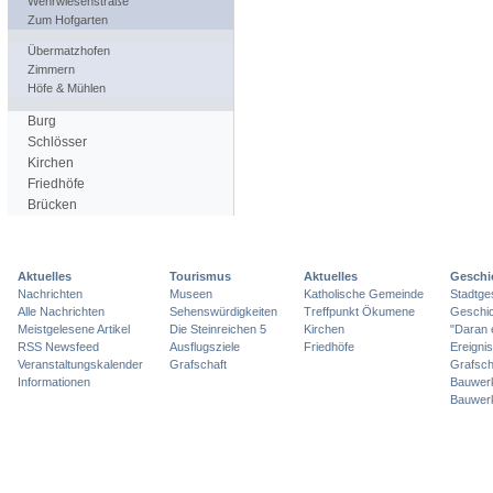
Wehrwiesenstraße
Zum Hofgarten
Übermatzhofen
Zimmern
Höfe & Mühlen
Burg
Schlösser
Kirchen
Friedhöfe
Brücken
Aktuelles
Tourismus
Aktuelles
Geschi
Nachrichten
Museen
Katholische Gemeinde
Stadtge
Alle Nachrichten
Sehenswürdigkeiten
Treffpunkt Ökumene
Geschic
Meistgelesene Artikel
Die Steinreichen 5
Kirchen
"Daran 
RSS Newsfeed
Ausflugsziele
Friedhöfe
Ereigni
Veranstaltungskalender
Grafschaft
Grafsch
Informationen
Bauwer
Bauwer