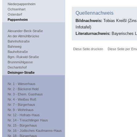
Niederpappenheim
Ochsenhart
Quellennachweis
Osterdorf
Pappenheim
Bildnachweis:
Tobias Kreißl (Zin
Infotafel)
Alexander-Beck-Straße
Literaturnachweis:
Bayerisches L
An der Altmühlbrücke
Bahnhofstraße
Bahnweg
Diese Seite drucken
Diese Seite per Ema
Bauhofstraße
Bgm.-Rukwid-Straße
Brunnmühlgasse
Dechantshof
Deisinger-Straße
Nr. 1 - Wieserhaus
Nr. 2 - Bäckerei Held
Nr. 3 - Ehem. Gasthaus
Nr. 4 - Weißes Roß
Nr. 7 - Bürgerhaus
Nr. 9 - Wohnhaus
Nr. 12 - Hofrats-Haus
Nr. 14 - Treuchtlinger Haus
Nr. 15 - Bürgerhaus
Nr. 16 - Jüdisches Kaufmanns-Haus
Nr. 18 - Bürgerhaus