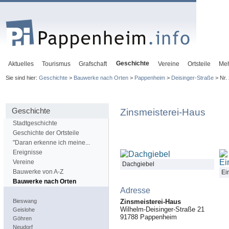
Geschichte
Aktuelles
Tourismus
Grafschaft
Vereine
Ortsteile
Me
Sie sind hier:
Geschichte
>
Bauwerke nach Orten
>
Pappenheim
>
Deisinger-Straße
> Nr.
Geschichte
Zinsmeisterei-Haus
Stadtgeschichte
Geschichte der Ortsteile
"Daran erkenne ich meine...
Ereignisse
Vereine
Dachgiebel
Bauwerke von A-Z
Ei
Bauwerke nach Orten
Adresse
Bieswang
Zinsmeisterei-Haus
Wilhelm-Deisinger-Straße 21
Geislohe
91788
Pappenheim
Göhren
Neudorf