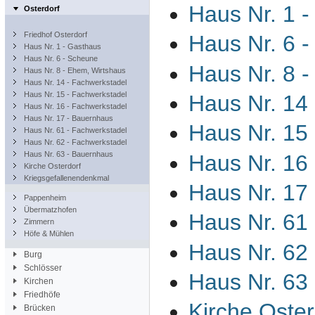
Haus Nr. 1 
Osterdorf
Friedhof Osterdorf
Haus Nr. 6 
Haus Nr. 1 - Gasthaus
Haus Nr. 6 - Scheune
Haus Nr. 8 
Haus Nr. 8 - Ehem, Wirtshaus
Haus Nr. 14 - Fachwerkstadel
Haus Nr. 15 - Fachwerkstadel
Haus Nr. 14
Haus Nr. 16 - Fachwerkstadel
Haus Nr. 17 - Bauernhaus
Haus Nr. 15
Haus Nr. 61 - Fachwerkstadel
Haus Nr. 62 - Fachwerkstadel
Haus Nr. 63 - Bauernhaus
Haus Nr. 16
Kirche Osterdorf
Kriegsgefallenendenkmal
Haus Nr. 17
Pappenheim
Übermatzhofen
Haus Nr. 61
Zimmern
Höfe & Mühlen
Haus Nr. 62
Burg
Schlösser
Haus Nr. 63
Kirchen
Friedhöfe
Kirche Oster
Brücken