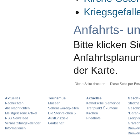
Kriegsgefal
Anfahrts- u
Bitte klicken Si
Anfahrtsplanun
der Karte.
Diese Seite drucken
Diese Seite per Ema
Aktuelles
Tourismus
Aktuelles
Geschi
Nachrichten
Museen
Katholische Gemeinde
Stadtge
Alle Nachrichten
Sehenswürdigkeiten
Treffpunkt Ökumene
Geschic
Meistgelesene Artikel
Die Steinreichen 5
Kirchen
"Daran 
RSS Newsfeed
Ausflugsziele
Friedhöfe
Ereigni
Veranstaltungskalender
Grafschaft
Grafsch
Informationen
Bauwer
Bauwer