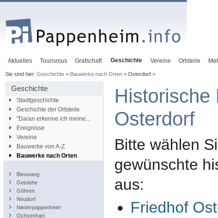
Geschichte
Aktuelles
Tourismus
Grafschaft
Vereine
Ortsteile
Me
Sie sind hier:
Geschichte
>
Bauwerke nach Orten
> Osterdorf >
Geschichte
Historische
Stadtgeschichte
Geschichte der Ortsteile
Osterdorf
"Daran erkenne ich meine...
Ereignisse
Vereine
Bitte wählen S
Bauwerke von A-Z
Bauwerke nach Orten
gewünschte hi
Bieswang
aus:
Geislohe
Göhren
Neudorf
Friedhof Ost
Niederpappenheim
Ochsenhart