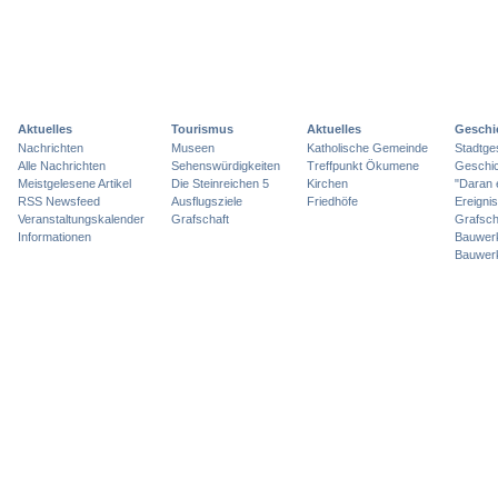
Aktuelles
Tourismus
Aktuelles
Geschi
Nachrichten
Museen
Katholische Gemeinde
Stadtge
Alle Nachrichten
Sehenswürdigkeiten
Treffpunkt Ökumene
Geschic
Meistgelesene Artikel
Die Steinreichen 5
Kirchen
"Daran 
RSS Newsfeed
Ausflugsziele
Friedhöfe
Ereigni
Veranstaltungskalender
Grafschaft
Grafsch
Informationen
Bauwer
Bauwer