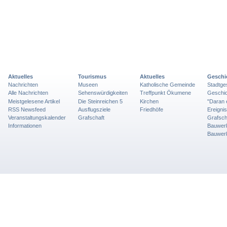
Aktuelles
Tourismus
Aktuelles
Geschi
Nachrichten
Museen
Katholische Gemeinde
Stadtge
Alle Nachrichten
Sehenswürdigkeiten
Treffpunkt Ökumene
Geschic
Meistgelesene Artikel
Die Steinreichen 5
Kirchen
"Daran 
RSS Newsfeed
Ausflugsziele
Friedhöfe
Ereigni
Veranstaltungskalender
Grafschaft
Grafsch
Informationen
Bauwer
Bauwer