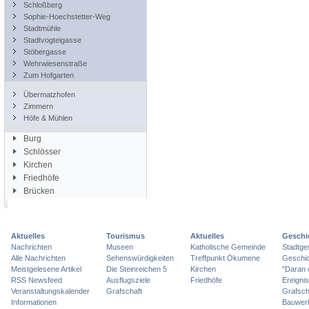
Schloßberg
Sophie-Hoechstetter-Weg
Stadtmühle
Stadtvogteigasse
Stöbergasse
Wehrwiesenstraße
Zum Hofgarten
Übermatzhofen
Zimmern
Höfe & Mühlen
Burg
Schlösser
Kirchen
Friedhöfe
Brücken
Aktuelles
Tourismus
Aktuelles
Geschi
Nachrichten
Museen
Katholische Gemeinde
Stadtge
Alle Nachrichten
Sehenswürdigkeiten
Treffpunkt Ökumene
Geschic
Meistgelesene Artikel
Die Steinreichen 5
Kirchen
"Daran 
RSS Newsfeed
Ausflugsziele
Friedhöfe
Ereigni
Veranstaltungskalender
Grafschaft
Grafsch
Informationen
Bauwer