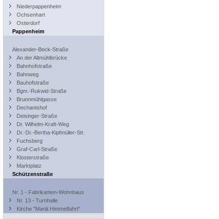
Niederpappenheim
Ochsenhart
Osterdorf
Pappenheim
Alexander-Beck-Straße
An der Altmühlbrücke
Bahnhofstraße
Bahnweg
Bauhofstraße
Bgm.-Rukwid-Straße
Brunnmühlgasse
Dechantshof
Deisinger-Straße
Dr. Wilhelm-Kraft-Weg
Dr.-Dr.-Bertha-Kipfmüller-Str.
Fuchsberg
Graf-Carl-Straße
Klosterstraße
Marktplatz
Schützenstraße
Nr. 1 - Fabrikanten-Wohnhaus
Nr. 13 - Turnhalle
Kirche "Mariä Himmelfahrt"