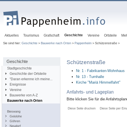
Geschichte
Aktuelles
Tourismus
Grafschaft
Vereine
Ortsteile
Me
Sie sind hier:
Geschichte
>
Bauwerke nach Orten
>
Pappenheim
> Schützenstraße >
Geschichte
Schützenstraße
Stadtgeschichte
Nr. 1 - Fabrikanten-Wohnhaus
Geschichte der Ortsteile
Nr. 13 - Turnhalle
"Daran erkenne ich meine...
Kirche "Mariä Himmelfahrt"
Ereignisse
Vereine
Anfahrts- und Lageplan
Bauwerke von A-Z
Bitte klicken Sie für die Anfahrtspla
Bauwerke nach Orten
Diese Seite drucken
Diese Seite per Ema
Bieswang
Geislohe
Göhren
Neudorf