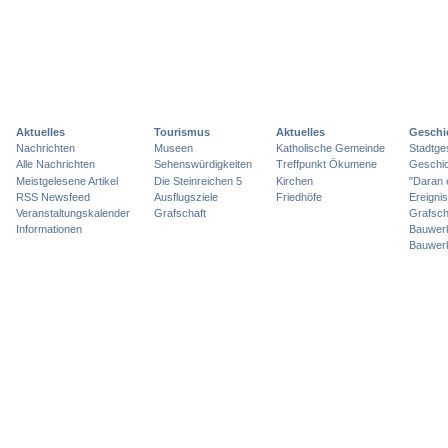
Aktuelles
Tourismus
Aktuelles
Geschi
Nachrichten
Museen
Katholische Gemeinde
Stadtge
Alle Nachrichten
Sehenswürdigkeiten
Treffpunkt Ökumene
Geschic
Meistgelesene Artikel
Die Steinreichen 5
Kirchen
"Daran 
RSS Newsfeed
Ausflugsziele
Friedhöfe
Ereigni
Veranstaltungskalender
Grafschaft
Grafsch
Informationen
Bauwer
Bauwer