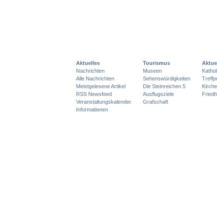
Aktuelles
Tourismus
Aktue
Nachrichten
Museen
Katho
Alle Nachrichten
Sehenswürdigkeiten
Treff
Meistgelesene Artikel
Die Steinreichen 5
Kirch
RSS Newsfeed
Ausflugsziele
Friedh
Veranstaltungskalender
Grafschaft
Informationen