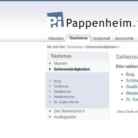
Tourismus
Aktuelles
Grafschaft
Geschichte
Sie sind hier:
Tourismus
> Sehenswürdigkeiten >
Tourismus
Sehensw
Museen
Bitte wählen
Sehenswürdigkeiten
Burg
Schlös
Burg
Schlösser
Stadtk
Stadtkirche
Weide
Weidenkirche
St. Ga
St. Gallus Kirche
Die Steinreichen 5
Diese Seite d
Ausflugsziele