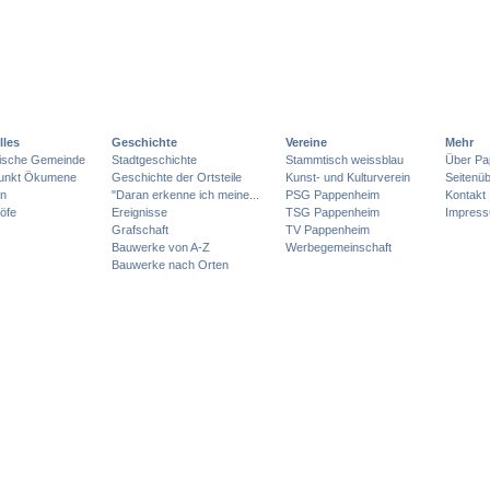
lles
Geschichte
Vereine
Mehr
lische Gemeinde
Stadtgeschichte
Stammtisch weissblau
Über Pa
punkt Ökumene
Geschichte der Ortsteile
Kunst- und Kulturverein
Seitenüb
en
"Daran erkenne ich meine...
PSG Pappenheim
Kontakt
öfe
Ereignisse
TSG Pappenheim
Impres
Grafschaft
TV Pappenheim
Bauwerke von A-Z
Werbegemeinschaft
Bauwerke nach Orten