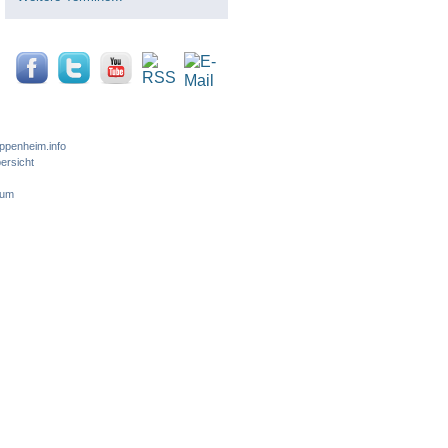
ppenheim.info
ersicht
sum