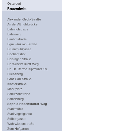
Osterdorf
Pappenheim
Alexander-Beck-Straße
An der Altmühlbrücke
Bahnhofstraße
Bahnweg
Bauhofstraße
Bgm.-Rukwid-Straße
Brunnmühlgasse
Dechantshof
Deisinger-Straße
Dr. Wilhelm-Kraft-Weg
Dr.-Dr.-Bertha-Kipfmüller-Str.
Fuchsberg
Graf-Carl-Straße
Klosterstraße
Marktplatz
Schützenstraße
Schloßberg
Sophie-Hoechstetter-Weg
Stadtmühle
Stadtvogteigasse
Stöbergasse
Wehrwiesenstraße
Zum Hofgarten