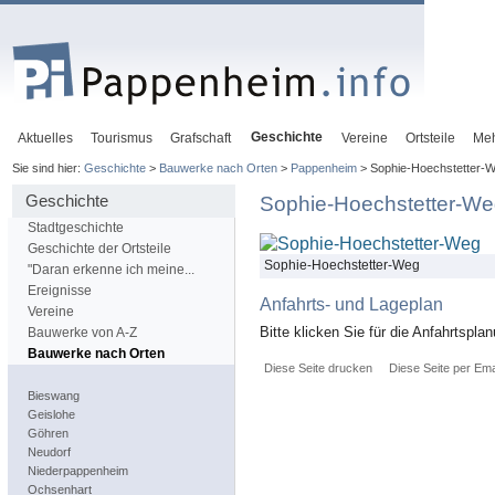
Geschichte
Aktuelles
Tourismus
Grafschaft
Vereine
Ortsteile
Me
Sie sind hier:
Geschichte
>
Bauwerke nach Orten
>
Pappenheim
> Sophie-Hoechstetter-
Geschichte
Sophie-Hoechstetter-W
Stadtgeschichte
Geschichte der Ortsteile
Sophie-Hoechstetter-Weg
"Daran erkenne ich meine...
Ereignisse
Anfahrts- und Lageplan
Vereine
Bitte klicken Sie für die Anfahrtspla
Bauwerke von A-Z
Bauwerke nach Orten
Diese Seite drucken
Diese Seite per Ema
Bieswang
Geislohe
Göhren
Neudorf
Niederpappenheim
Ochsenhart