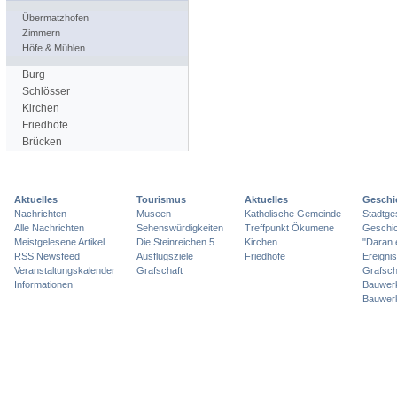
Übermatzhofen
Zimmern
Höfe & Mühlen
Burg
Schlösser
Kirchen
Friedhöfe
Brücken
Aktuelles
Tourismus
Aktuelles
Geschi
Nachrichten
Museen
Katholische Gemeinde
Stadtge
Alle Nachrichten
Sehenswürdigkeiten
Treffpunkt Ökumene
Geschic
Meistgelesene Artikel
Die Steinreichen 5
Kirchen
"Daran 
RSS Newsfeed
Ausflugsziele
Friedhöfe
Ereigni
Veranstaltungskalender
Grafschaft
Grafsch
Informationen
Bauwer
Bauwer