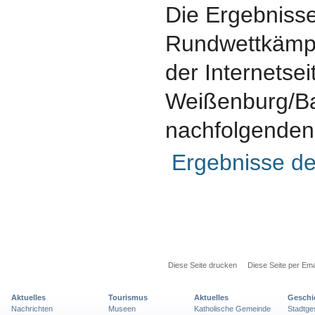
Die Ergebniss
Rundwettkämpf
der Internetse
Weißenburg/Ba
nachfolgenden
Ergebnisse d
Diese Seite drucken
Diese Seite per Ema
Aktuelles
Tourismus
Aktuelles
Geschi
Nachrichten
Museen
Katholische Gemeinde
Stadtge