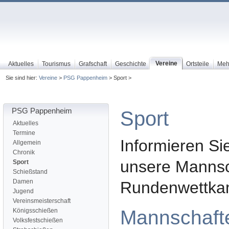
Vereine
Aktuelles
Tourismus
Grafschaft
Geschichte
Ortsteile
Meh
Sie sind hier:
Vereine
>
PSG Pappenheim
> Sport >
PSG Pappenheim
Sport
Aktuelles
Termine
Informieren Sie
Allgemein
Chronik
unsere Mannsc
Sport
Schießstand
Damen
Rundenwettka
Jugend
Vereinsmeisterschaft
Mannschaft
Königsschießen
Volksfestschießen