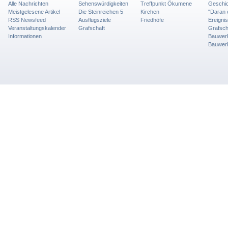
Alle Nachrichten
Sehenswürdigkeiten
Treffpunkt Ökumene
Geschic
Meistgelesene Artikel
Die Steinreichen 5
Kirchen
"Daran 
RSS Newsfeed
Ausflugsziele
Friedhöfe
Ereigni
Veranstaltungskalender
Grafschaft
Grafsch
Informationen
Bauwer
Bauwer