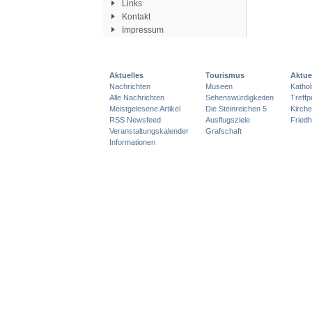
Links
Kontakt
Impressum
Aktuelles
Tourismus
Aktue
Nachrichten
Museen
Katho
Alle Nachrichten
Sehenswürdigkeiten
Treff
Meistgelesene Artikel
Die Steinreichen 5
Kirch
RSS Newsfeed
Ausflugsziele
Friedh
Veranstaltungskalender
Grafschaft
Informationen