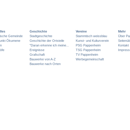
lles
Geschichte
Vereine
Mehr
lische Gemeinde
Stadtgeschichte
Stammtisch weissblau
Über Pa
punkt Ökumene
Geschichte der Ortsteile
Kunst- und Kulturverein
Seitenüb
en
"Daran erkenne ich meine...
PSG Pappenheim
Kontakt
öfe
Ereignisse
TSG Pappenheim
Impres
Grafschaft
TV Pappenheim
Bauwerke von A-Z
Werbegemeinschaft
Bauwerke nach Orten