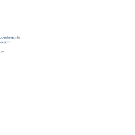
ppenheim.info
ersicht
sum