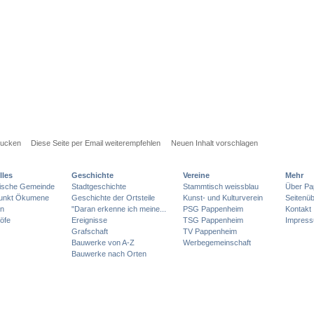
rucken
Diese Seite per Email weiterempfehlen
Neuen Inhalt vorschlagen
lles
Geschichte
Vereine
Mehr
lische Gemeinde
Stadtgeschichte
Stammtisch weissblau
Über Pa
punkt Ökumene
Geschichte der Ortsteile
Kunst- und Kulturverein
Seitenüb
en
"Daran erkenne ich meine...
PSG Pappenheim
Kontakt
öfe
Ereignisse
TSG Pappenheim
Impres
Grafschaft
TV Pappenheim
Bauwerke von A-Z
Werbegemeinschaft
Bauwerke nach Orten