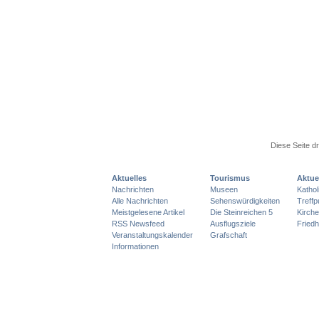
Diese Seite d
Aktuelles
Tourismus
Aktue
Nachrichten
Museen
Katho
Alle Nachrichten
Sehenswürdigkeiten
Treff
Meistgelesene Artikel
Die Steinreichen 5
Kirch
RSS Newsfeed
Ausflugsziele
Friedh
Veranstaltungskalender
Grafschaft
Informationen