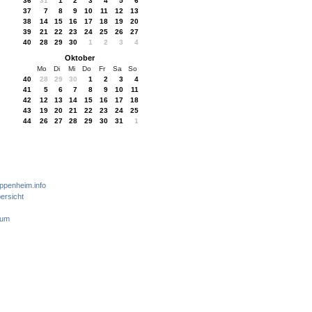
36
31
1
2
3
4
5
6
37
7
8
9
10
11
12
13
38
14
15
16
17
18
19
20
39
21
22
23
24
25
26
27
40
28
29
30
1
2
3
4
Oktober
Mo
Di
Mi
Do
Fr
Sa
So
40
28
29
30
1
2
3
4
41
5
6
7
8
9
10
11
42
12
13
14
15
16
17
18
43
19
20
21
22
23
24
25
44
26
27
28
29
30
31
1
ppenheim.info
ersicht
sum