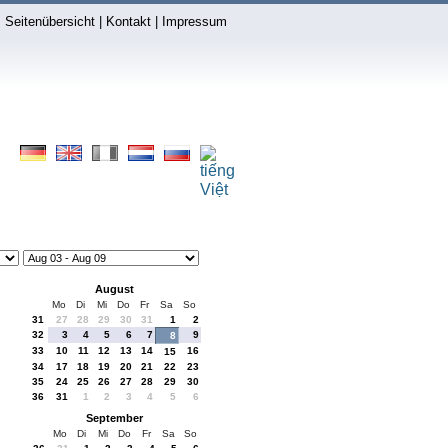
Seitenübersicht
|
Kontakt
|
Impressum
August
Mo
Di
Mi
Do
Fr
Sa
So
31
27
28
29
30
31
1
2
32
3
4
5
6
7
9
8
33
10
11
12
13
14
16
15
34
17
18
19
20
21
22
23
35
24
25
26
27
28
29
30
36
31
1
2
3
4
5
6
September
Mo
Di
Mi
Do
Fr
Sa
So