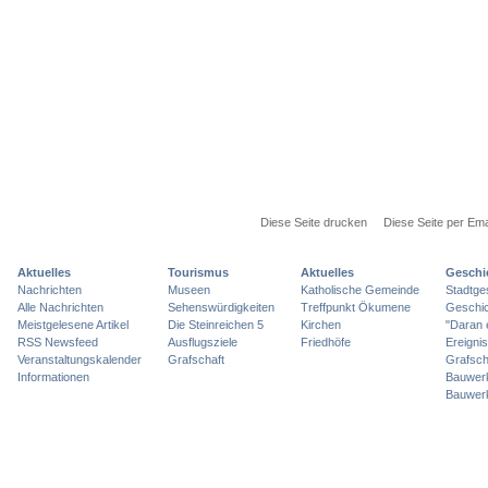
Diese Seite drucken
Diese Seite per Ema
Aktuelles
Tourismus
Aktuelles
Geschi
Nachrichten
Museen
Katholische Gemeinde
Stadtge
Alle Nachrichten
Sehenswürdigkeiten
Treffpunkt Ökumene
Geschic
Meistgelesene Artikel
Die Steinreichen 5
Kirchen
"Daran 
RSS Newsfeed
Ausflugsziele
Friedhöfe
Ereigni
Veranstaltungskalender
Grafschaft
Grafsch
Informationen
Bauwer
Bauwer