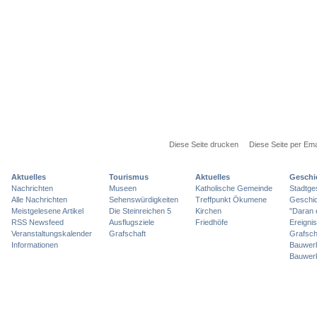
Diese Seite drucken
Diese Seite per Ema
Aktuelles
Tourismus
Aktuelles
Geschi
Nachrichten
Museen
Katholische Gemeinde
Stadtge
Alle Nachrichten
Sehenswürdigkeiten
Treffpunkt Ökumene
Geschic
Meistgelesene Artikel
Die Steinreichen 5
Kirchen
"Daran 
RSS Newsfeed
Ausflugsziele
Friedhöfe
Ereigni
Veranstaltungskalender
Grafschaft
Grafsch
Informationen
Bauwer
Bauwer