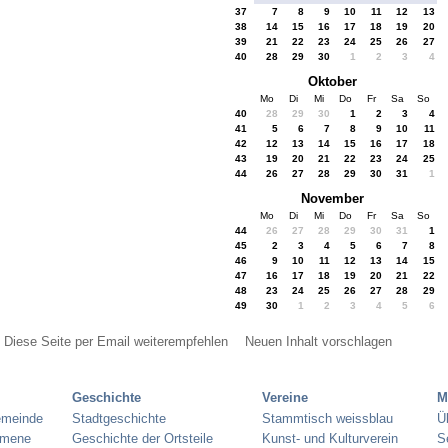
37
7
8
9
10
11
12
13
38
14
15
16
17
18
19
20
39
21
22
23
24
25
26
27
40
28
29
30
1
2
3
4
Oktober
Mo
Di
Mi
Do
Fr
Sa
So
40
28
29
30
1
2
3
4
41
5
6
7
8
9
10
11
42
12
13
14
15
16
17
18
43
19
20
21
22
23
24
25
44
26
27
28
29
30
31
1
November
Mo
Di
Mi
Do
Fr
Sa
So
44
26
27
28
29
30
31
1
45
2
3
4
5
6
7
8
46
9
10
11
12
13
14
15
47
16
17
18
19
20
21
22
48
23
24
25
26
27
28
29
49
30
1
2
3
4
5
6
Diese Seite per Email weiterempfehlen
Neuen Inhalt vorschlagen
Geschichte
Vereine
M
emeinde
Stadtgeschichte
Stammtisch weissblau
Ü
umene
Geschichte der Ortsteile
Kunst- und Kulturverein
S