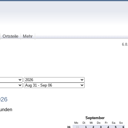
Ortsteile
Mehr
6.8
026
funden
September
Mo
Di
Mi
Do
Fr
Sa
So
36
31
1
2
3
4
5
6