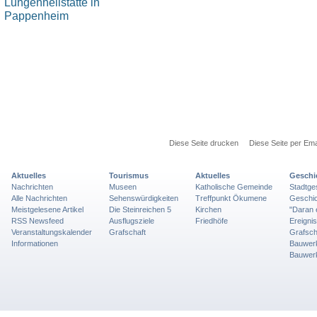
Diese Seite drucken
Diese Seite per Ema
Aktuelles
Tourismus
Aktuelles
Geschi
Nachrichten
Museen
Katholische Gemeinde
Stadtge
Alle Nachrichten
Sehenswürdigkeiten
Treffpunkt Ökumene
Geschic
Meistgelesene Artikel
Die Steinreichen 5
Kirchen
"Daran 
RSS Newsfeed
Ausflugsziele
Friedhöfe
Ereigni
Veranstaltungskalender
Grafschaft
Grafsch
Informationen
Bauwer
Bauwer