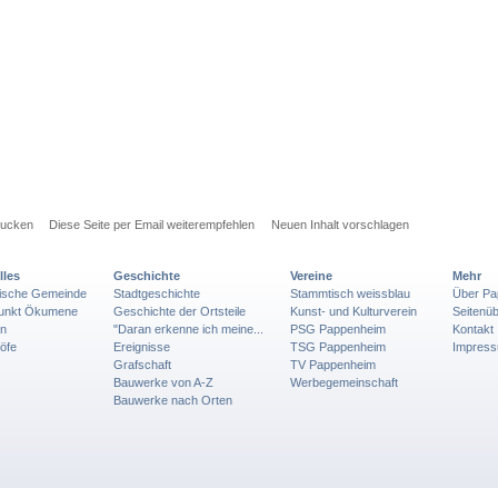
rucken
Diese Seite per Email weiterempfehlen
Neuen Inhalt vorschlagen
lles
Geschichte
Vereine
Mehr
lische Gemeinde
Stadtgeschichte
Stammtisch weissblau
Über Pa
punkt Ökumene
Geschichte der Ortsteile
Kunst- und Kulturverein
Seitenüb
en
"Daran erkenne ich meine...
PSG Pappenheim
Kontakt
öfe
Ereignisse
TSG Pappenheim
Impres
Grafschaft
TV Pappenheim
Bauwerke von A-Z
Werbegemeinschaft
Bauwerke nach Orten