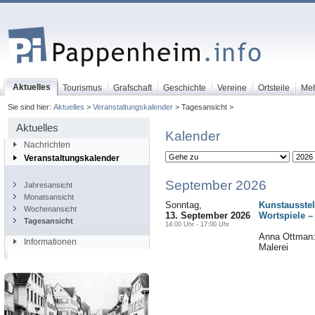
Aktuelles
Tourismus
Grafschaft
Geschichte
Vereine
Ortsteile
Me
Sie sind hier:
Aktuelles
>
Veranstaltungskalender
> Tagesansicht >
Aktuelles
Kalender
Nachrichten
Veranstaltungskalender
September 2026
Jahresansicht
Monatsansicht
Sonntag,
Kunstausstel
Wochenansicht
13. September 2026
Wortspiele –
Tagesansicht
14:00 Uhr - 17:00 Uhr
Anna Ottman: 
Informationen
Malerei