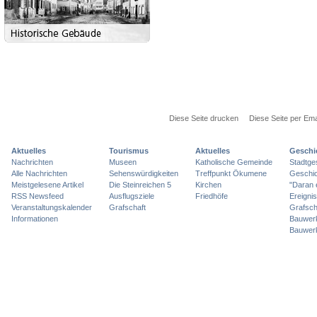
Diese Seite drucken
Diese Seite per Ema
Aktuelles
Tourismus
Aktuelles
Geschi
Nachrichten
Museen
Katholische Gemeinde
Stadtge
Alle Nachrichten
Sehenswürdigkeiten
Treffpunkt Ökumene
Geschic
Meistgelesene Artikel
Die Steinreichen 5
Kirchen
"Daran 
RSS Newsfeed
Ausflugsziele
Friedhöfe
Ereigni
Veranstaltungskalender
Grafschaft
Grafsch
Informationen
Bauwer
Bauwer