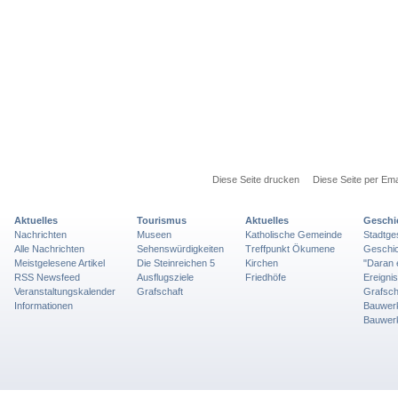
Diese Seite drucken
Diese Seite per Ema
Aktuelles
Tourismus
Aktuelles
Geschi
Nachrichten
Museen
Katholische Gemeinde
Stadtge
Alle Nachrichten
Sehenswürdigkeiten
Treffpunkt Ökumene
Geschic
Meistgelesene Artikel
Die Steinreichen 5
Kirchen
"Daran 
RSS Newsfeed
Ausflugsziele
Friedhöfe
Ereigni
Veranstaltungskalender
Grafschaft
Grafsch
Informationen
Bauwer
Bauwer