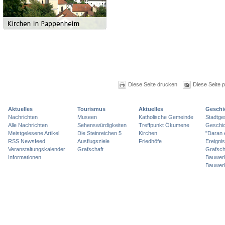
Diese Seite drucken
Diese Seite 
Aktuelles
Tourismus
Aktuelles
Geschi
Nachrichten
Museen
Katholische Gemeinde
Stadtge
Alle Nachrichten
Sehenswürdigkeiten
Treffpunkt Ökumene
Geschic
Meistgelesene Artikel
Die Steinreichen 5
Kirchen
"Daran 
RSS Newsfeed
Ausflugsziele
Friedhöfe
Ereigni
Veranstaltungskalender
Grafschaft
Grafsch
Informationen
Bauwer
Bauwer