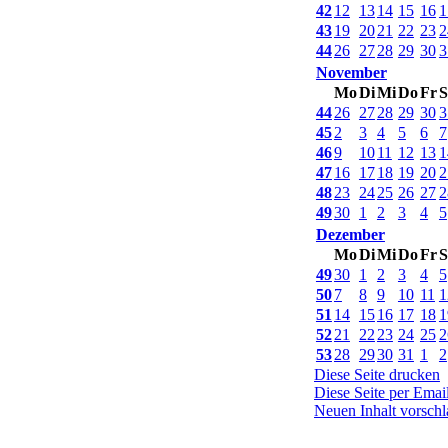
42
12
13
14
15
16
1
43
19
20
21
22
23
2
44
26
27
28
29
30
3
November
Mo
Di
Mi
Do
Fr
S
44
26
27
28
29
30
3
45
2
3
4
5
6
7
46
9
10
11
12
13
1
47
16
17
18
19
20
2
48
23
24
25
26
27
2
49
30
1
2
3
4
5
Dezember
Mo
Di
Mi
Do
Fr
S
49
30
1
2
3
4
5
50
7
8
9
10
11
1
51
14
15
16
17
18
1
52
21
22
23
24
25
2
53
28
29
30
31
1
2
Diese Seite drucken
Diese Seite per Emai
Neuen Inhalt vorsch