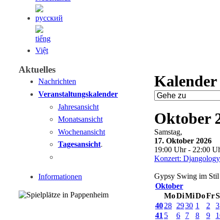
Aktuelles
Kalender
Nachrichten
Veranstaltungskalender
Jahresansicht
Oktober 
Monatsansicht
Wochenansicht
Samstag,
17. Oktober 2026
Tagesansicht
.
19:00 Uhr - 22:00 U
Konzert: Djangology
Gypsy Swing im Stil
Informationen
Oktober
Mo
Di
Mi
Do
Fr
S
40
28
29
30
1
2
3
41
5
6
7
8
9
1