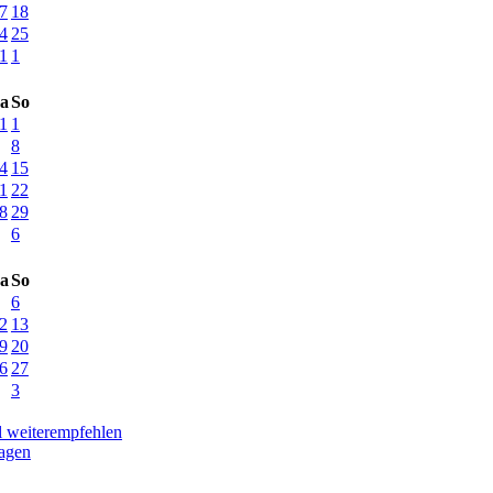
7
18
4
25
1
1
a
So
1
1
8
4
15
1
22
8
29
6
a
So
6
2
13
9
20
6
27
3
l weiterempfehlen
lagen