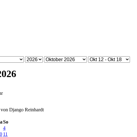
2026
hr
 von Django Reinhardt
a
So
4
0
11